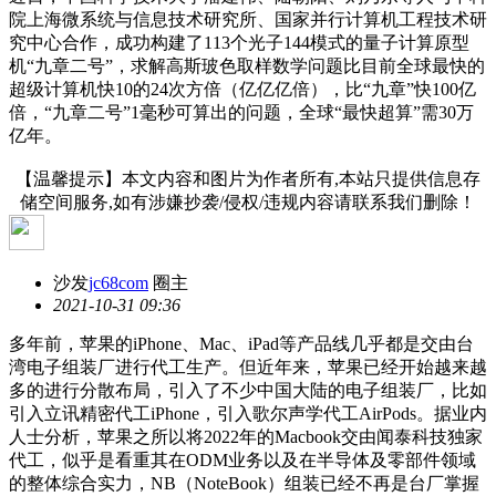
院上海微系统与信息技术研究所、国家并行计算机工程技术研
究中心合作，成功构建了113个光子144模式的量子计算原型
机“九章二号”，求解高斯玻色取样数学问题比目前全球最快的
超级计算机快10的24次方倍（亿亿亿倍），比“九章”快100亿
倍，“九章二号”1毫秒可算出的问题，全球“最快超算”需30万
亿年。
【温馨提示】本文内容和图片为作者所有,本站只提供信息存
储空间服务,如有涉嫌抄袭/侵权/违规内容请联系我们删除！
沙发
jc68com
圈主
2021-10-31 09:36
多年前，苹果的iPhone、Mac、iPad等产品线几乎都是交由台
湾电子组装厂进行代工生产。但近年来，苹果已经开始越来越
多的进行分散布局，引入了不少中国大陆的电子组装厂，比如
引入立讯精密代工iPhone，引入歌尔声学代工AirPods。据业内
人士分析，苹果之所以将2022年的Macbook交由闻泰科技独家
代工，似乎是看重其在ODM业务以及在半导体及零部件领域
的整体综合实力，NB（NoteBook）组装已经不再是台厂掌握