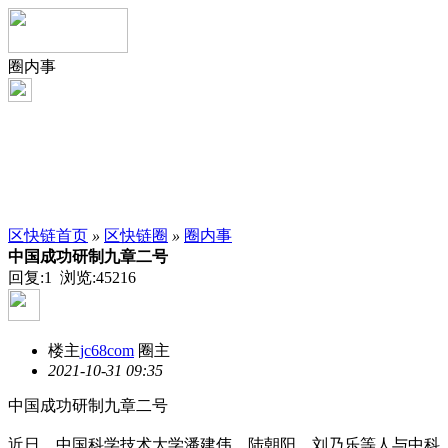
圈内事
区快链首页
»
区快链圈
»
圈内事
中国成功研制九章二号
回复:1 浏览:
45216
楼主
jc68com
圈主
2021-10-31 09:35
中国成功研制九章二号
近日，中国科学技术大学潘建伟、陆朝阳、刘乃乐等人与中科