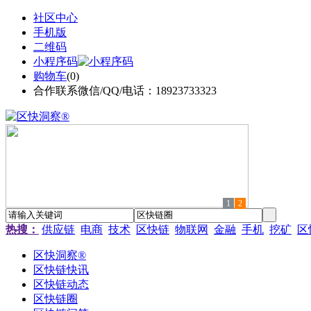
社区中心
手机版
二维码
小程序码
购物车
(
0
)
合作联系微信/QQ/电话：18923733323
1
2
热搜：
供应链
电商
技术
区快链
物联网
金融
手机
挖矿
区
区快洞察®
区快链快讯
区快链动态
区快链圈