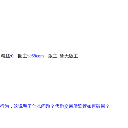
粉丝:
0
圈主:
jc68com
版主: 暂无版主
的行为，这说明了什么问题？代币交易所监管如何破局？