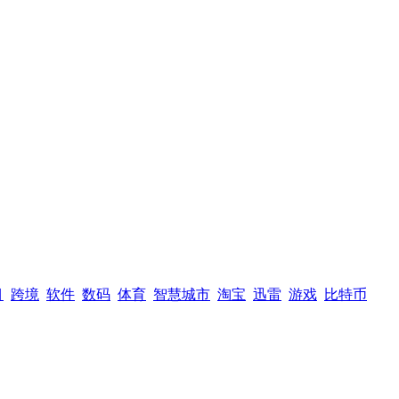
目
跨境
软件
数码
体育
智慧城市
淘宝
迅雷
游戏
比特币