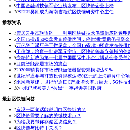
9
中国金融科技领军企业榜发布，区快链企业上榜
10
SEER吴刚成为海南省领航区快链研究中心主任
推荐资讯
1
康居云生态联盟链——利用区块链技术保障供应链透明
2
全国15省超50楼盘发布停供声明，停供潮”背后仍是资
3
万亿资产滞压停工烂尾盘，全国15省超50楼盘发布停供
4
工信部：培育一批进军元宇宙、区快链等新兴领域的创
5
专精特新成为第十七届中国国际中小企业博览会备受关
6
目前智能家居市场的痛点
7
2020年精装修市场智能坐便器配套规模增达61%
8
世纪华通参与打造投资规模达450亿元的上海超算中心
9
乘风新基建，世纪华通IDC产业增长潜力巨大，5G科技
10
小米已就被美方“拉黑”一事起诉美国政府
最新区快链问答
1
有没一两句话能说明白区快链的？
2
区快链需要了解的关键技术点？
3
为啥我要帮你存储区块信息？
4
区快链与比特币关系？