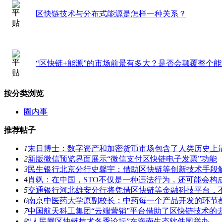
区快链技术与分布式能源是怎样一种关系？
“区快链+能源”的市场前景有多大？是否会颠覆整个
按分类浏览
圈内事
推荐帖子
1
末日博士：数字资产和加密货币市场包含了人类历史上
2
新版微信预览界面展示“微信支付区快链电子发票”功能
3
民生银行北京分行史馨宇：借助区快链等创新技术手段
4
肖飒：在中国，STO不仅是一种违法行为，还可能会构
5
交通银行河北雄安分行将凭借区快链等金融科技平台，
6
南京中医药大学原副校长：中药每一个产品开发的环节
7
中国航天科工集团“云端营销”平台借助了区快链技术的
8
“人民网区快链技术冬季论坛”在海南生态软件园举办