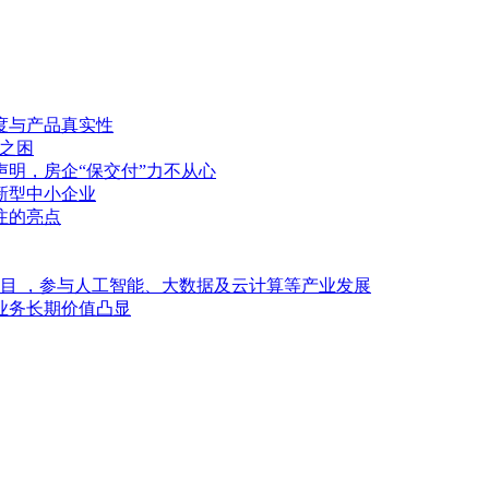
度与产品真实性
金之困
声明，房企“保交付”力不从心
新型中小企业
注的亮点
项目 ，参与人工智能、大数据及云计算等产业发展
业务长期价值凸显