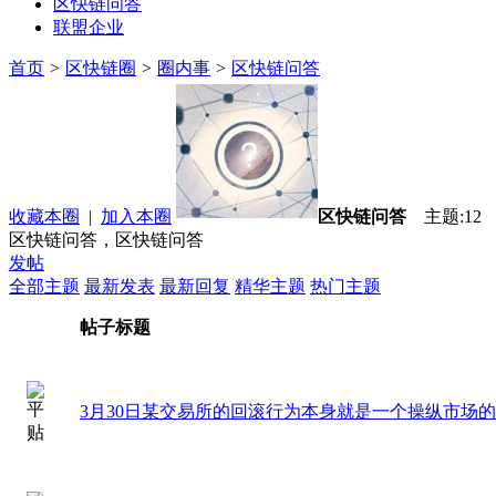
区快链问答
联盟企业
首页
>
区快链圈
>
圈内事
>
区快链问答
收藏本圈
|
加入本圈
区快链问答
主题:12 
区快链问答，区快链问答
发帖
全部主题
最新发表
最新回复
精华主题
热门主题
帖子标题
3月30日某交易所的回滚行为本身就是一个操纵市场