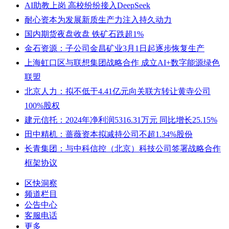
AI助教上岗 高校纷纷接入DeepSeek
耐心资本为发展新质生产力注入持久动力
国内期货夜盘收盘 铁矿石跌超1%
金石资源：子公司金昌矿业3月1日起逐步恢复生产
上海虹口区与联想集团战略合作 成立AI+数字能源绿色
联盟
北京人力：拟不低于4.41亿元向关联方转让黄寺公司
100%股权
建元信托：2024年净利润5316.31万元 同比增长25.15%
田中精机：蔷薇资本拟减持公司不超1.34%股份
长青集团：与中科信控（北京）科技公司签署战略合作
框架协议
区快洞察
频道栏目
公告中心
客服电话
更多