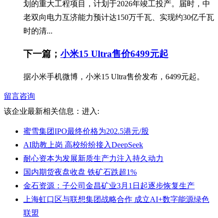
划的重大工程项目，计划于2026年竣工投产。届时，中
老双向电力互济能力预计达150万千瓦、实现约30亿千瓦
时的清...
下一篇；
小米15 Ultra售价6499元起
据小米手机微博，小米15 Ultra售价发布，6499元起。
留言咨询
该企业最新相关信息：
进入:
蜜雪集团IPO最终价格为202.5港元/股
AI助教上岗 高校纷纷接入DeepSeek
耐心资本为发展新质生产力注入持久动力
国内期货夜盘收盘 铁矿石跌超1%
金石资源：子公司金昌矿业3月1日起逐步恢复生产
上海虹口区与联想集团战略合作 成立AI+数字能源绿色
联盟