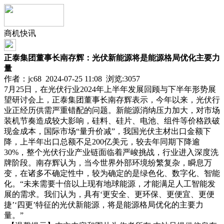
商机快讯
正泰集团董事长南存辉：光伏新能源将是能源格局优化主要力
量
作者：jc68 2024-07-25 11:08 浏览:
3057
7月25日，在光伏行业2024年上半年发展回顾与下半年形势展
望研讨会上，正泰集团董事长南存辉表示，今年以来，光伏行
业正经历供需严重错配的问题。新能源消纳压力加大，对市场
装机节奏造成较大影响，硅料、硅片、电池、组件等价格跌破
现金成本，国际市场“量升价减”，我国光伏主材出口金额下
降，上半年出口总额不足200亿美元，较去年同期下降逾
30%，整个光伏行业产业链面临着严峻挑战，行业进入深度洗
牌阶段。南存辉认为，当今世界外部环境纷繁复杂，瞬息万
变，在诸多不确定性中，较为确定的是绿色化、数字化、智能
化。“未来需要十倍以上现有地球能源，才能满足人工智能发
展的需求。我们认为，具有‘更安全、更环保、更便宜、更便
捷’‘四更’特征的光伏新能源，将是能源格局优化的主要力
量。”