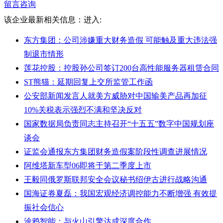
留言咨询
该企业最新相关信息：
进入:
东方集团：公司涉嫌重大财务造假 可能触及重大违法强
制退市情形
莲花控股：控股孙公司签订200台高性能服务器租赁合同
ST熊猫：延期回复上交所监管工作函
公安部新闻发言人就美方威胁对中国输美产品再加征
10%关税表示强烈不满和坚决反对
国家数据局负责同志主持召开“十五五”数字中国规划座
谈会
证监会通报东方集团财务造假案阶段性调查进展情况
阿维塔新车型06即将于第二季度上市
王毅同俄罗斯联邦安全会议秘书绍伊古进行战略沟通
国海证券夏磊：我国宏观经济调控能力不断增强 有效提
振社会信心
涂鸦智能：与火山引擎达成深度合作