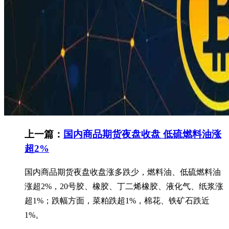
上一篇：
国内商品期货夜盘收盘 低硫燃料油涨
超2%
国内商品期货夜盘收盘涨多跌少，燃料油、低硫燃料油
涨超2%，20号胶、橡胶、丁二烯橡胶、液化气、纸浆涨
超1%；跌幅方面，菜粕跌超1%，棉花、铁矿石跌近
1%。