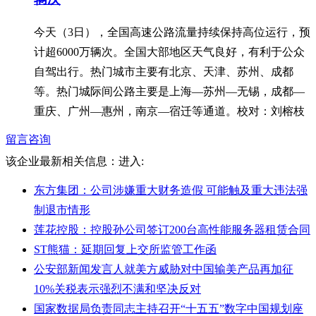
今天（3日），全国高速公路流量持续保持高位运行，预
计超6000万辆次。全国大部地区天气良好，有利于公众
自驾出行。热门城市主要有北京、天津、苏州、成都
等。热门城际间公路主要是上海—苏州—无锡，成都—
重庆、广州—惠州，南京—宿迁等通道。校对：刘榕枝
留言咨询
该企业最新相关信息：
进入:
东方集团：公司涉嫌重大财务造假 可能触及重大违法强
制退市情形
莲花控股：控股孙公司签订200台高性能服务器租赁合同
ST熊猫：延期回复上交所监管工作函
公安部新闻发言人就美方威胁对中国输美产品再加征
10%关税表示强烈不满和坚决反对
国家数据局负责同志主持召开“十五五”数字中国规划座