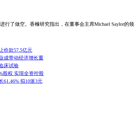
进行了做空。香橼研究指出，在董事会主席Michael Saylor的领
价款57.5亿元
产业成带动经济增长重
批临床试验
0%股权 实现全资控股
1.46% 拟10派3元