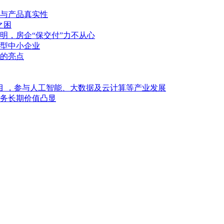
与产品真实性
之困
明，房企“保交付”力不从心
型中小企业
的亮点
目 ，参与人工智能、大数据及云计算等产业发展
业务长期价值凸显