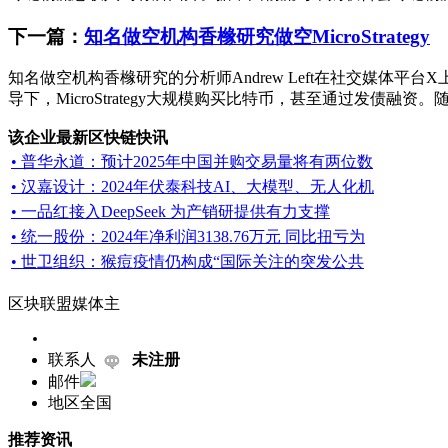
下一篇：
知名做空机构香橼研究做空MicroStrategy
知名做空机构香橼研究的分析师Andrew Left在社交媒体平台X上
导下，MicroStrategy大规模购买比特币，甚至通过发债融资。随
该企业最新区快链快讯
• 普华永道：预计2025年中国并购交易量将有两位数
• 汉嘉设计：2024年伏泰科技AI、大模型、无人化机
• 一品红接入DeepSeek 为产销研提供有力支撑
• 统一股份：2024年净利润3138.76万元 同比扭亏为
• 世卫组织：猴痘疫情仍构成“国际关注的突发公共
区块联盟媒体主
联系人
未注册
邮件
地区
全国
推荐资讯