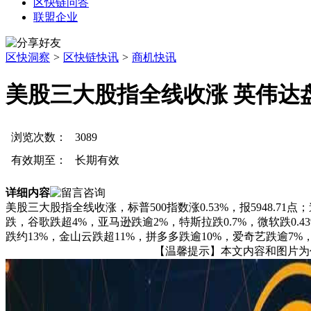
区快链问答
联盟企业
区快洞察
>
区快链快讯
>
商机快讯
美股三大股指全线收涨 英伟达
浏览次数：
3089
有效期至：
长期有效
详细内容
美股三大股指全线收涨，标普500指数涨0.53%，报5948.71点
跌，谷歌跌超4%，亚马逊跌逾2%，特斯拉跌0.7%，微软跌0.4
跌约13%，金山云跌超11%，拼多多跌逾10%，爱奇艺跌逾7
【温馨提示】本文内容和图片为作者