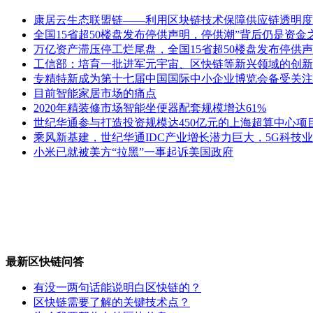
康居云生态联盟链——利用区块链技术保障供应链透明度
全国15省超50楼盘发布停供声明，停供潮”背后仍是资金
万亿资产滞压停工烂尾盘，全国15省超50楼盘发布停供声
工信部：培育一批进军元宇宙、区快链等新兴领域的创新
专精特新成为第十七届中国国际中小企业博览会备受关注
目前智能家居市场的痛点
2020年精装修市场智能坐便器配套规模增达61%
世纪华通参与打造投资规模达450亿元的上海超算中心项
乘风新基建，世纪华通IDC产业增长潜力巨大，5G科技
小米已就被美方“拉黑”一事起诉美国政府
最新区快链问答
有没一两句话能说明白区快链的？
区快链需要了解的关键技术点？