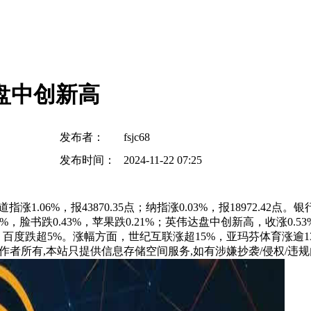
盘中创新高
发布者：
fsjc68
发布时间：
2024-11-22 07:25
；道指涨1.06%，报43870.35点；纳指涨0.03%，报1897
3%，脸书跌0.43%，苹果跌0.21%；英伟达盘中创新高，收涨
%，百度跌超5%。涨幅方面，世纪互联涨超15%，亚玛芬体育涨逾1
所有,本站只提供信息存储空间服务,如有涉嫌抄袭/侵权/违规内容请