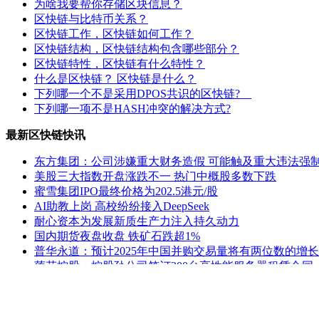
为啥我要帮你存储区块信息？
区快链与比特币关系？
区快链工作，区快链如何工作？
区快链结构，区快链结构包含哪些部分？
区快链特性，区快链有什么特性？
什么是区快链？ 区快链是什么？
下列哪一个不是采用DPOS共识的区快链?
下列哪一项不是HASH冲突的解决方式?
最新区快链快讯
东方集团：公司涉嫌重大财务造假 可能触及重大违法强
美股三大指数开盘涨跌不一 热门中概股多数下跌
蜜雪集团IPO最终价格为202.5港元/股
AI助教上岗 高校纷纷接入DeepSeek
耐心资本为发展新质生产力注入持久动力
国内期货夜盘收盘 铁矿石跌超1%
普华永道：预计2025年中国并购交易量将有两位数的增长
莲花控股：控股孙公司签订200台高性能服务器租赁合同
ST熊猫：延期回复上交所监管工作函
公安部新闻发言人就美方威胁对中国输美产品再加征10