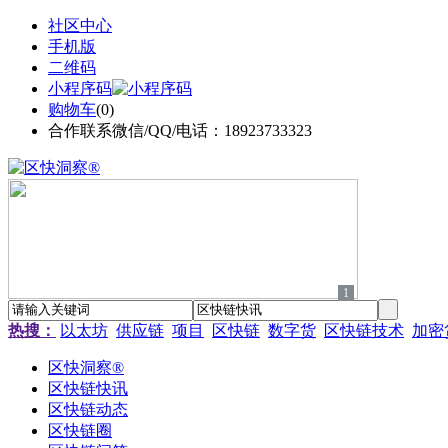
社区中心
手机版
二维码
小程序码
购物车
(
0
)
合作联系微信/QQ/电话：18923733323
1
热搜：
以太坊
供应链
项目
区快链
数字货
区快链技术
加密
区快洞察®
区快链快讯
区快链动态
区快链圈