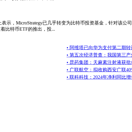
表示，MicroStrategy已几乎转变为比特币投资基金，针对该公司
着比特币ETF的推出，投...
• 阿维塔已向华为支付第二期转让
• 第五次经济普查：我国第三
• 昆药集团：天麻素注射液获
• 广联航空：拟收购西安广联4
• 联科科技：2024年净利同比增长6