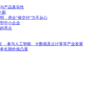
与产品真实性
之困
明，房企“保交付”力不从心
型中小企业
的亮点
目 ，参与人工智能、大数据及云计算等产业发展
业务长期价值凸显