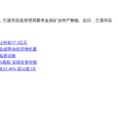
顶事故，兰溪市应急管理局要求金昌矿业停产整顿。近日，兰溪市应
价款57.5亿元
产业成带动经济增长重
批临床试验
0%股权 实现全资控股
1.46% 拟10派3元