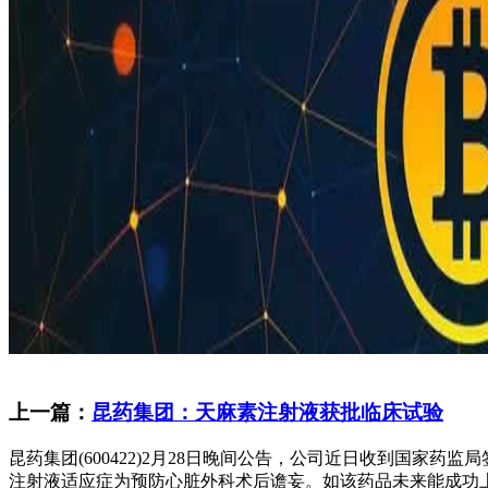
上一篇：
昆药集团：天麻素注射液获批临床试验
昆药集团(600422)2月28日晚间公告，公司近日收到国家
注射液适应症为预防心脏外科术后谵妄。如该药品未来能成功上市