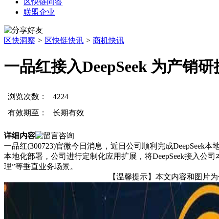
区快链问答
联盟企业
区快洞察
>
区快链快讯
>
商机快讯
一品红接入DeepSeek 为产销
浏览次数：
4224
有效期至：
长期有效
详细内容
一品红(300723)官微今日消息，近日公司顺利完成DeepS
本地化部署，公司进行定制化应用扩展，将DeepSeek接入公司本
理”等垂直业务场景。
【温馨提示】本文内容和图片为作者