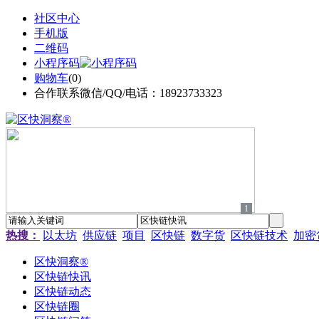
社区中心
手机版
二维码
小程序码
购物车
(
0
)
合作联系微信/QQ/电话：18923733323
1
热搜：
以太坊
供应链
项目
区快链
数字货
区快链技术
加密
区快洞察®
区快链快讯
区快链动态
区快链圈