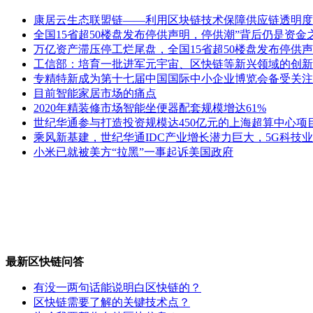
康居云生态联盟链——利用区块链技术保障供应链透明度
全国15省超50楼盘发布停供声明，停供潮”背后仍是资金
万亿资产滞压停工烂尾盘，全国15省超50楼盘发布停供声
工信部：培育一批进军元宇宙、区快链等新兴领域的创新
专精特新成为第十七届中国国际中小企业博览会备受关注
目前智能家居市场的痛点
2020年精装修市场智能坐便器配套规模增达61%
世纪华通参与打造投资规模达450亿元的上海超算中心项
乘风新基建，世纪华通IDC产业增长潜力巨大，5G科技
小米已就被美方“拉黑”一事起诉美国政府
最新区快链问答
有没一两句话能说明白区快链的？
区快链需要了解的关键技术点？