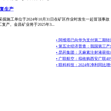
恢复生产
业外包采掘施工单位于2024年10月31日在矿区作业时发生一起冒
。金昌矿业将于2025年3...
• 阿维塔已向华为支付第二期转让
• 第五次经济普查：我国第三
• 昆药集团：天麻素注射液获
• 广联航空：拟收购西安广联4
• 联科科技：2024年净利同比增长6