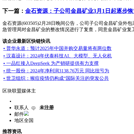
下一篇：
金石资源：子公司金昌矿业3月1日起逐步
金石资源(603505)2月28日晚间公告，公司子公司金昌矿
急管理局对金昌矿业的整改情况进行了复查，同意金昌矿业复工复产
该企业最新区快链快讯
• 普华永道：预计2025年中国并购交易量将有两位数
• 汉嘉设计：2024年伏泰科技AI、大模型、无人化机
• 一品红接入DeepSeek 为产销研提供有力支撑
• 统一股份：2024年净利润3138.76万元 同比扭亏为
• 世卫组织：猴痘疫情仍构成“国际关注的突发公共
区块联盟媒体主
联系人
未注册
邮件
地区
全国
推荐资讯