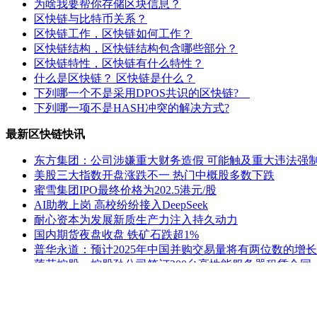
为啥我要帮你存储区块信息？
区快链与比特币关系？
区快链工作，区快链如何工作？
区快链结构，区快链结构包含哪些部分？
区快链特性，区快链有什么特性？
什么是区快链？ 区快链是什么？
下列哪一个不是采用DPOS共识的区快链?
下列哪一项不是HASH冲突的解决方式?
最新区快链快讯
东方集团：公司涉嫌重大财务造假 可能触及重大违法强
美股三大指数开盘涨跌不一 热门中概股多数下跌
蜜雪集团IPO最终价格为202.5港元/股
AI助教上岗 高校纷纷接入DeepSeek
耐心资本为发展新质生产力注入持久动力
国内期货夜盘收盘 铁矿石跌超1%
普华永道：预计2025年中国并购交易量将有两位数的增长
莲花控股：控股孙公司签订200台高性能服务器租赁合同
ST熊猫：延期回复上交所监管工作函
公安部新闻发言人就美方威胁对中国输美产品再加征10