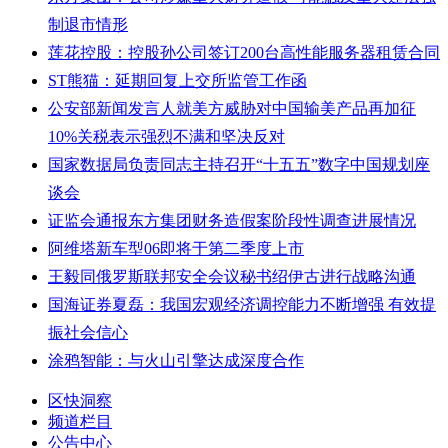
制退市情形
莲花控股：控股孙公司签订200台高性能服务器租赁合同
ST熊猫：延期回复上交所监管工作函
公安部新闻发言人就美方威胁对中国输美产品再加征
10%关税表示强烈不满和坚决反对
国家数据局负责同志主持召开“十五五”数字中国规划座
谈会
证监会通报东方集团财务造假案阶段性调查进展情况
阿维塔新车型06即将于第二季度上市
王毅同俄罗斯联邦安全会议秘书绍伊古进行战略沟通
国海证券夏磊：我国宏观经济调控能力不断增强 有效提
振社会信心
涂鸦智能：与火山引擎达成深度合作
区快洞察
频道栏目
公告中心