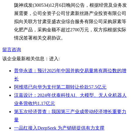
陇神戎发(300534)12月6日晚间公告，根据经营及业务发
展需要，公司全资子公司甘肃新丝路产业投资有限公司
拟向关联方甘肃亚盛农业综合服务有限公司采购尿素等
化肥产品，采购金额不超过2700万元，双方拟根据实际
情况签署相关交易协议。
留言咨询
该企业最新相关信息：
进入:
普华永道：预计2025年中国并购交易量将有两位数的增
长
阿维塔已向华为支付第二期转让价款57.5亿元
汉嘉设计：2024年伏泰科技AI、大模型、无人化机器人
业务营收约1.17亿元
第五次经济普查：我国第三产业成带动经济增长重要力
量
一品红接入DeepSeek 为产销研提供有力支撑