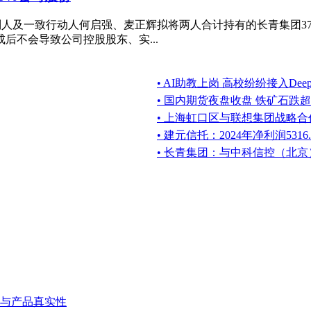
际控制人及一致行动人何启强、麦正辉拟将两人合计持有的长青集团3
后不会导致公司控股股东、实...
• AI助教上岗 高校纷纷接入DeepS
• 国内期货夜盘收盘 铁矿石跌超
• 上海虹口区与联想集团战略合作
• 建元信托：2024年净利润5316
• 长青集团：与中科信控（北
与产品真实性