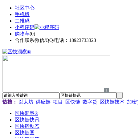
社区中心
手机版
二维码
小程序码
购物车
(
0
)
合作联系微信/QQ/电话：18923733323
1
热搜：
以太坊
供应链
项目
区快链
数字货
区快链技术
加密
区快洞察®
区快链快讯
区快链动态
区快链圈