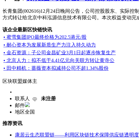
长青集团(002616)12月24日晚间公告，公司控股股东、实
方式转让给北京中科泓源信息技术有限公司。本次权益变动完成
该企业最新区快链快讯
• 蜜雪集团IPO最终价格为202.5港元/股
• 耐心资本为发展新质生产力注入持久动力
• 金石资源：子公司金昌矿业3月1日起逐步恢复生产
• 北京人力：拟不低于4.41亿元向关联方转让黄寺公
• 田中精机：蔷薇资本拟减持公司不超1.34%股份
区块联盟媒体主
联系人
未注册
邮件
地区
全国
推荐资讯
康居云生态联盟链——利用区块链技术保障供应链透明度