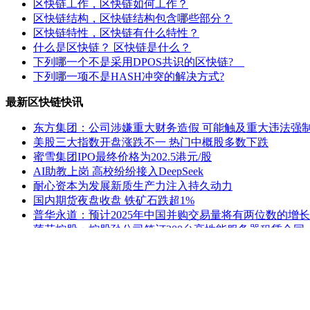
区快链工作，区快链如何工作？
区快链结构，区快链结构包含哪些部分？
区快链特性，区快链有什么特性？
什么是区快链？ 区快链是什么？
下列哪一个不是采用DPOS共识的区快链?
下列哪一项不是HASH冲突的解决方式?
最新区快链快讯
东方集团：公司涉嫌重大财务造假 可能触及重大违法强
美股三大指数开盘涨跌不一 热门中概股多数下跌
蜜雪集团IPO最终价格为202.5港元/股
AI助教上岗 高校纷纷接入DeepSeek
耐心资本为发展新质生产力注入持久动力
国内期货夜盘收盘 铁矿石跌超1%
普华永道：预计2025年中国并购交易量将有两位数的增长
莲花控股：控股孙公司签订200台高性能服务器租赁合同
ST熊猫：延期回复上交所监管工作函
公安部新闻发言人就美方威胁对中国输美产品再加征10
老姚之家
|
灯饰之家
|
电气之家
|
全景头条
|
照明之家
|
防水之家
建材
|
建材之家
|
区快洞察
|
社区中心
|
关于我们
|
联系方式