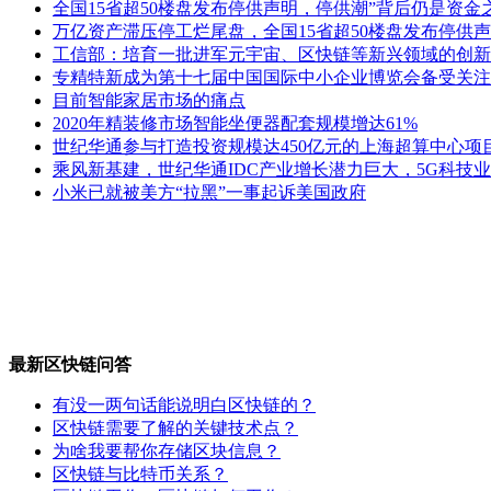
全国15省超50楼盘发布停供声明，停供潮”背后仍是资金
万亿资产滞压停工烂尾盘，全国15省超50楼盘发布停供声
工信部：培育一批进军元宇宙、区快链等新兴领域的创新
专精特新成为第十七届中国国际中小企业博览会备受关注
目前智能家居市场的痛点
2020年精装修市场智能坐便器配套规模增达61%
世纪华通参与打造投资规模达450亿元的上海超算中心项
乘风新基建，世纪华通IDC产业增长潜力巨大，5G科技
小米已就被美方“拉黑”一事起诉美国政府
最新区快链问答
有没一两句话能说明白区快链的？
区快链需要了解的关键技术点？
为啥我要帮你存储区块信息？
区快链与比特币关系？