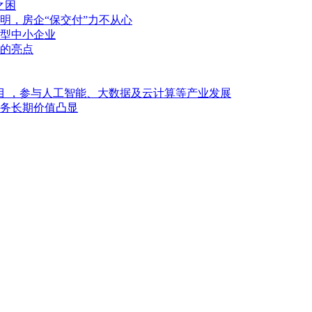
之困
明，房企“保交付”力不从心
型中小企业
的亮点
目 ，参与人工智能、大数据及云计算等产业发展
业务长期价值凸显