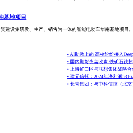
华南基地项目
珠海市投资建设集研发、生产、销售为一体的智能电动车华南基地项目
• AI助教上岗 高校纷纷接入DeepS
• 国内期货夜盘收盘 铁矿石跌超
• 上海虹口区与联想集团战略合作
• 建元信托：2024年净利润5316
• 长青集团：与中科信控（北