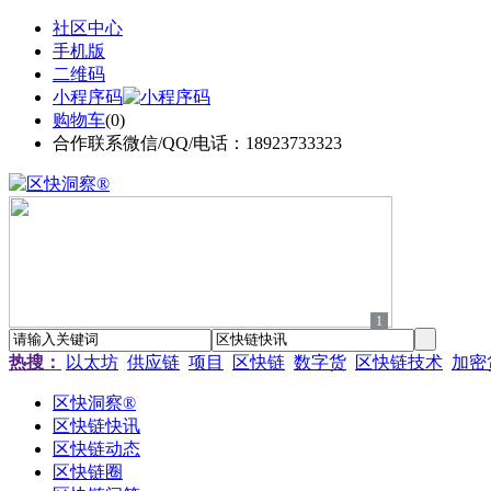
社区中心
手机版
二维码
小程序码
购物车
(
0
)
合作联系微信/QQ/电话：18923733323
1
热搜：
以太坊
供应链
项目
区快链
数字货
区快链技术
加密
区快洞察®
区快链快讯
区快链动态
区快链圈