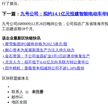
行了接洽。
下一篇：
九号公司：拟约14.1亿元投建智能电动车
九号公司(689009)12月26日晚间公告，公司拟在广东省
工后建设期18个月。
该企业最新区快链快讯
• 蜜雪集团IPO最终价格为202.5港元/股
• 耐心资本为发展新质生产力注入持久动力
• 金石资源：子公司金昌矿业3月1日起逐步恢复生产
• 北京人力：拟不低于4.41亿元向关联方转让黄寺公
• 田中精机：蔷薇资本拟减持公司不超1.34%股份
区块联盟媒体主
联系人
未注册
邮件
地区
全国