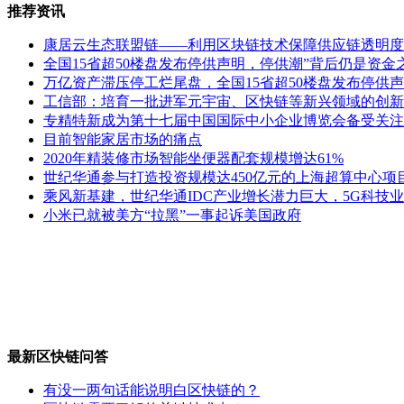
推荐资讯
康居云生态联盟链——利用区块链技术保障供应链透明度
全国15省超50楼盘发布停供声明，停供潮”背后仍是资金
万亿资产滞压停工烂尾盘，全国15省超50楼盘发布停供声
工信部：培育一批进军元宇宙、区快链等新兴领域的创新
专精特新成为第十七届中国国际中小企业博览会备受关注
目前智能家居市场的痛点
2020年精装修市场智能坐便器配套规模增达61%
世纪华通参与打造投资规模达450亿元的上海超算中心项
乘风新基建，世纪华通IDC产业增长潜力巨大，5G科技
小米已就被美方“拉黑”一事起诉美国政府
最新区快链问答
有没一两句话能说明白区快链的？