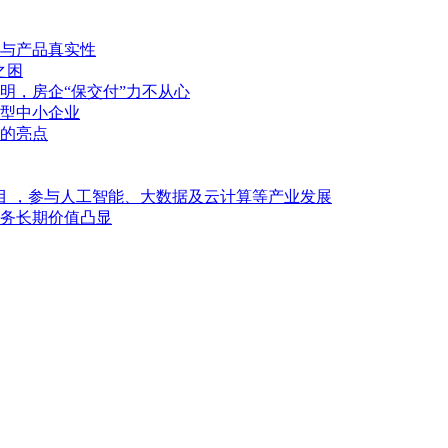
与产品真实性
之困
明，房企“保交付”力不从心
型中小企业
的亮点
目 ，参与人工智能、大数据及云计算等产业发展
业务长期价值凸显