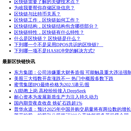
区快链需要了解的关键技术点？
为啥我要帮你存储区块信息？
区快链与比特币关系？
区快链工作，区快链如何工作？
区快链结构，区快链结构包含哪些部分？
区快链特性，区快链有什么特性？
什么是区快链？ 区快链是什么？
下列哪一个不是采用DPOS共识的区快链?
下列哪一项不是HASH冲突的解决方式?
最新区快链快讯
东方集团：公司涉嫌重大财务造假 可能触及重大违法强
美股三大指数开盘涨跌不一 热门中概股多数下跌
蜜雪集团IPO最终价格为202.5港元/股
AI助教上岗 高校纷纷接入DeepSeek
耐心资本为发展新质生产力注入持久动力
国内期货夜盘收盘 铁矿石跌超1%
普华永道：预计2025年中国并购交易量将有两位数的增长
莲花控股：控股孙公司签订200台高性能服务器租赁合同
ST熊猫：延期回复上交所监管工作函
公安部新闻发言人就美方威胁对中国输美产品再加征10