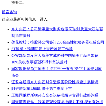
提升二...
留言咨询
该企业最新相关信息：
进入:
东方集团：公司涉嫌重大财务造假 可能触及重大违法强
制退市情形
莲花控股：控股孙公司签订200台高性能服务器租赁合同
ST熊猫：延期回复上交所监管工作函
公安部新闻发言人就美方威胁对中国输美产品再加征
10%关税表示强烈不满和坚决反对
国家数据局负责同志主持召开“十五五”数字中国规划座
谈会
证监会通报东方集团财务造假案阶段性调查进展情况
阿维塔新车型06即将于第二季度上市
王毅同俄罗斯联邦安全会议秘书绍伊古进行战略沟通
国海证券夏磊：我国宏观经济调控能力不断增强 有效提