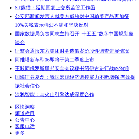
ST熊猫：延期回复上交所监管工作函
公安部新闻发言人就美方威胁对中国输美产品再加征
10%关税表示强烈不满和坚决反对
国家数据局负责同志主持召开“十五五”数字中国规划座
谈会
证监会通报东方集团财务造假案阶段性调查进展情况
阿维塔新车型06即将于第二季度上市
王毅同俄罗斯联邦安全会议秘书绍伊古进行战略沟通
国海证券夏磊：我国宏观经济调控能力不断增强 有效提
振社会信心
涂鸦智能：与火山引擎达成深度合作
区快洞察
频道栏目
公告中心
客服电话
更多