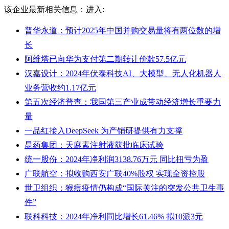
该企业最新相关信息：
进入:
普华永道：预计2025年中国并购交易量将有两位数的增
长
阿维塔已向华为支付第二期转让价款57.5亿元
汉嘉设计：2024年伏泰科技AI、大模型、无人化机器人
业务营收约1.17亿元
第五次经济普查：我国第三产业成带动经济增长重要力
量
一品红接入DeepSeek 为产销研提供有力支撑
昆药集团：天麻素注射液获批临床试验
统一股份：2024年净利润3138.76万元 同比扭亏为盈
广联航空：拟收购西安广联40%股权 实现全资控股
世卫组织：猴痘疫情仍构成“国际关注的突发公共卫生事
件”
联科科技：2024年净利同比增长61.46% 拟10派3元