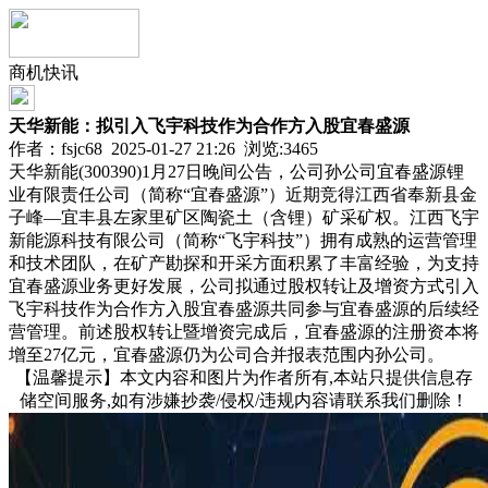
商机快讯
天华新能：拟引入飞宇科技作为合作方入股宜春盛源
作者：fsjc68 2025-01-27 21:26 浏览:
3465
天华新能(300390)1月27日晚间公告，公司孙公司宜春盛源锂
业有限责任公司（简称“宜春盛源”）近期竞得江西省奉新县金
子峰—宜丰县左家里矿区陶瓷土（含锂）矿采矿权。江西飞宇
新能源科技有限公司（简称“飞宇科技”）拥有成熟的运营管理
和技术团队，在矿产勘探和开采方面积累了丰富经验，为支持
宜春盛源业务更好发展，公司拟通过股权转让及增资方式引入
飞宇科技作为合作方入股宜春盛源共同参与宜春盛源的后续经
营管理。前述股权转让暨增资完成后，宜春盛源的注册资本将
增至27亿元，宜春盛源仍为公司合并报表范围内孙公司。
【温馨提示】本文内容和图片为作者所有,本站只提供信息存
储空间服务,如有涉嫌抄袭/侵权/违规内容请联系我们删除！