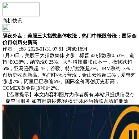
商机快讯
隔夜外盘：美股三大指数集体收涨，热门中概股普涨；国际金
价再创历史新高
作者：jc68 2025-01-31 07:51 浏览:
1694
1月30日，美股三大指数集体收涨，标普500指数涨0.53%，道
指涨0.38%，纳指涨0.25%。大型科技股涨跌不一，微软跌超
6%，亚马逊跌超1%；谷歌、特斯拉涨超2%。IBM涨约13%，
创历史收盘新高。热门中概股普涨，金山云涨超13%，爱奇艺
涨超7%，阿里巴巴涨逾6%。国际金价再创历史新高，
COMEX黄金期货涨近2%。
【温馨提示】本文内容和图片为作者所有,本站只提供信息存
储空间服务,如有涉嫌抄袭/侵权/违规内容请联系我们删除！