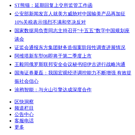
ST熊猫：延期回复上交所监管工作函
公安部新闻发言人就美方威胁对中国输美产品再加征
10%关税表示强烈不满和坚决反对
国家数据局负责同志主持召开“十五五”数字中国规划座
谈会
证监会通报东方集团财务造假案阶段性调查进展情况
阿维塔新车型06即将于第二季度上市
王毅同俄罗斯联邦安全会议秘书绍伊古进行战略沟通
国海证券夏磊：我国宏观经济调控能力不断增强 有效提
振社会信心
涂鸦智能：与火山引擎达成深度合作
区快洞察
频道栏目
公告中心
客服电话
更多