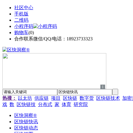
社区中心
手机版
二维码
小程序码
购物车
(
0
)
合作联系微信/QQ/电话：18923733323
1
热搜：
以太坊
供应链
项目
区快链
数字货
区快链技术
加密
戏
数
区快链技
分布式
家
体育
研究院
区快洞察®
区快链快讯
区快链动态