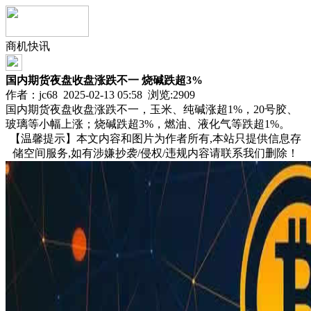
商机快讯
国内期货夜盘收盘涨跌不一 烧碱跌超3%
作者：jc68 2025-02-13 05:58 浏览:
2909
国内期货夜盘收盘涨跌不一，玉米、纯碱涨超1%，20号胶、
玻璃等小幅上涨；烧碱跌超3%，燃油、液化气等跌超1%。
【温馨提示】本文内容和图片为作者所有,本站只提供信息存
储空间服务,如有涉嫌抄袭/侵权/违规内容请联系我们删除！