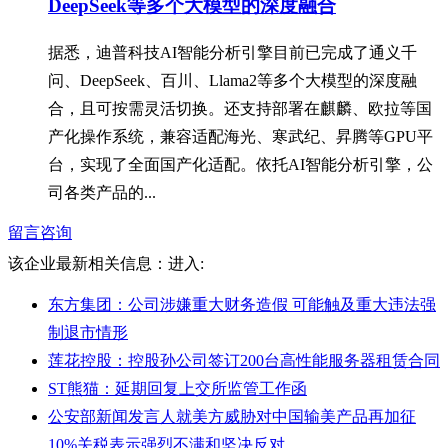
DeepSeek等多个大模型的深度融合
据悉，迪普科技AI智能分析引擎目前已完成了通义千
问、DeepSeek、百川、Llama2等多个大模型的深度融
合，且可按需灵活切换。还支持部署在麒麟、欧拉等国
产化操作系统，兼容适配海光、寒武纪、昇腾等GPU平
台，实现了全面国产化适配。依托AI智能分析引擎，公
司各类产品的...
留言咨询
该企业最新相关信息：
进入:
东方集团：公司涉嫌重大财务造假 可能触及重大违法强
制退市情形
莲花控股：控股孙公司签订200台高性能服务器租赁合同
ST熊猫：延期回复上交所监管工作函
公安部新闻发言人就美方威胁对中国输美产品再加征
10%关税表示强烈不满和坚决反对