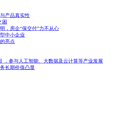
与产品真实性
之困
明，房企“保交付”力不从心
型中小企业
的亮点
目 ，参与人工智能、大数据及云计算等产业发展
业务长期价值凸显