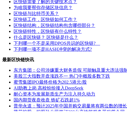
区快链需要了解的关键技术点？
为啥我要帮你存储区块信息？
区快链与比特币关系？
区快链工作，区快链如何工作？
区快链结构，区快链结构包含哪些部分？
区快链特性，区快链有什么特性？
什么是区快链？ 区快链是什么？
下列哪一个不是采用DPOS共识的区快链?
下列哪一项不是HASH冲突的解决方式?
最新区快链快讯
东方集团：公司涉嫌重大财务造假 可能触及重大违法强
美股三大指数开盘涨跌不一 热门中概股多数下跌
蜜雪集团IPO最终价格为202.5港元/股
AI助教上岗 高校纷纷接入DeepSeek
耐心资本为发展新质生产力注入持久动力
国内期货夜盘收盘 铁矿石跌超1%
普华永道：预计2025年中国并购交易量将有两位数的增长
莲花控股：控股孙公司签订200台高性能服务器租赁合同
ST熊猫：延期回复上交所监管工作函
公安部新闻发言人就美方威胁对中国输美产品再加征10