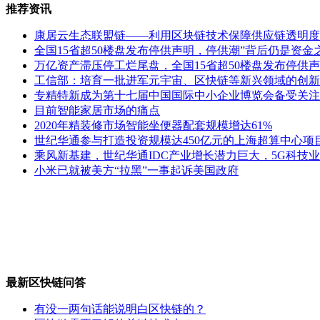
推荐资讯
康居云生态联盟链——利用区块链技术保障供应链透明度
全国15省超50楼盘发布停供声明，停供潮”背后仍是资金
万亿资产滞压停工烂尾盘，全国15省超50楼盘发布停供声
工信部：培育一批进军元宇宙、区快链等新兴领域的创新
专精特新成为第十七届中国国际中小企业博览会备受关注
目前智能家居市场的痛点
2020年精装修市场智能坐便器配套规模增达61%
世纪华通参与打造投资规模达450亿元的上海超算中心项
乘风新基建，世纪华通IDC产业增长潜力巨大，5G科技
小米已就被美方“拉黑”一事起诉美国政府
最新区快链问答
有没一两句话能说明白区快链的？