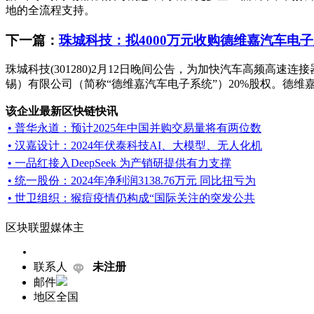
地的全流程支持。
下一篇：
珠城科技：拟4000万元收购德维嘉汽车电子
珠城科技(301280)2月12日晚间公告，为加快汽车高频高
锡）有限公司（简称“德维嘉汽车电子系统”）20%股权。德维嘉
该企业最新区快链快讯
• 普华永道：预计2025年中国并购交易量将有两位数
• 汉嘉设计：2024年伏泰科技AI、大模型、无人化机
• 一品红接入DeepSeek 为产销研提供有力支撑
• 统一股份：2024年净利润3138.76万元 同比扭亏为
• 世卫组织：猴痘疫情仍构成“国际关注的突发公共
区块联盟媒体主
联系人
未注册
邮件
地区
全国