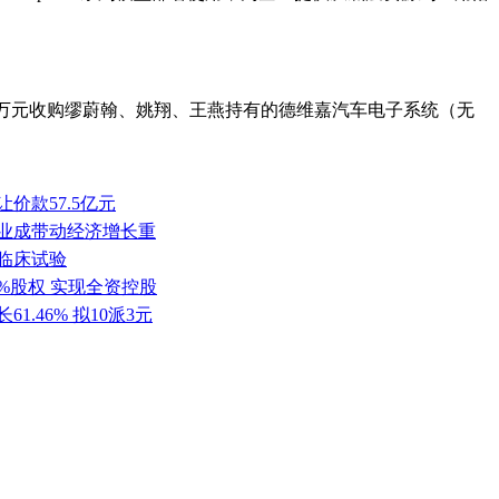
000万元收购缪蔚翰、姚翔、王燕持有的德维嘉汽车电子系统（无
价款57.5亿元
产业成带动经济增长重
批临床试验
0%股权 实现全资控股
1.46% 拟10派3元