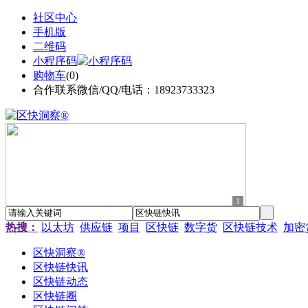
社区中心
手机版
二维码
小程序码
购物车
(
0
)
合作联系微信/QQ/电话：18923733323
1
热搜：
以太坊
供应链
项目
区快链
数字货
区快链技术
加密
区快洞察®
区快链快讯
区快链动态
区快链圈