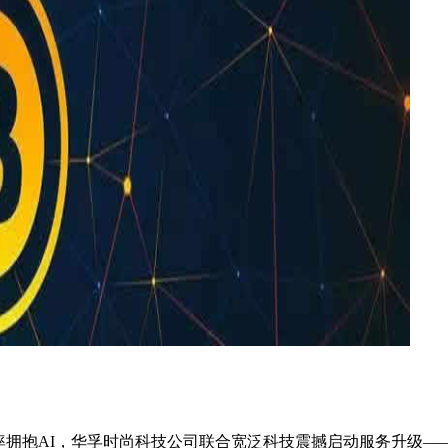
拥抱AI，华孚时尚科技公司联合宽泛科技震撼启动服务升级——D