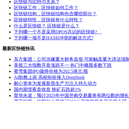
区快链与比特币关系？
区快链工作，区快链如何工作？
区快链结构，区快链结构包含哪些部分？
区快链特性，区快链有什么特性？
什么是区快链？ 区快链是什么？
下列哪一个不是采用DPOS共识的区快链?
下列哪一项不是HASH冲突的解决方式?
最新区快链快讯
东方集团：公司涉嫌重大财务造假 可能触及重大违法强
美股三大指数开盘涨跌不一 热门中概股多数下跌
蜜雪集团IPO最终价格为202.5港元/股
AI助教上岗 高校纷纷接入DeepSeek
耐心资本为发展新质生产力注入持久动力
国内期货夜盘收盘 铁矿石跌超1%
普华永道：预计2025年中国并购交易量将有两位数的增长
莲花控股：控股孙公司签订200台高性能服务器租赁合同
ST熊猫：延期回复上交所监管工作函
公安部新闻发言人就美方威胁对中国输美产品再加征10
老姚之家
|
灯饰之家
|
电气之家
|
全景头条
|
照明之家
|
防水之家