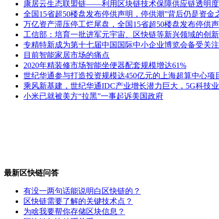
康居云生态联盟链——利用区块链技术保障供应链透明度
全国15省超50楼盘发布停供声明，停供潮”背后仍是资金
万亿资产滞压停工烂尾盘，全国15省超50楼盘发布停供声
工信部：培育一批进军元宇宙、区快链等新兴领域的创新
专精特新成为第十七届中国国际中小企业博览会备受关注
目前智能家居市场的痛点
2020年精装修市场智能坐便器配套规模增达61%
世纪华通参与打造投资规模达450亿元的上海超算中心项
乘风新基建，世纪华通IDC产业增长潜力巨大，5G科技
小米已就被美方“拉黑”一事起诉美国政府
最新区快链问答
有没一两句话能说明白区快链的？
区快链需要了解的关键技术点？
为啥我要帮你存储区块信息？