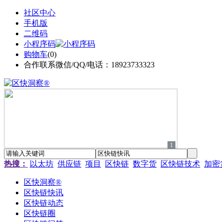
社区中心
手机版
二维码
小程序码
购物车
(
0
)
合作联系微信/QQ/电话：18923733323
1
热搜：
以太坊
供应链
项目
区快链
数字货
区快链技术
加密
区快洞察®
区快链快讯
区快链动态
区快链圈