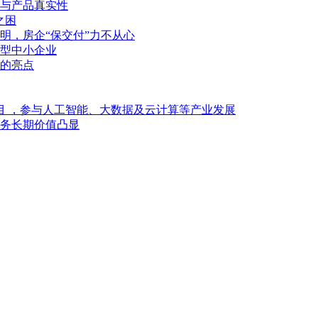
与产品真实性
之困
明，房企“保交付”力不从心
型中小企业
的亮点
目 ，参与人工智能、大数据及云计算等产业发展
业务长期价值凸显