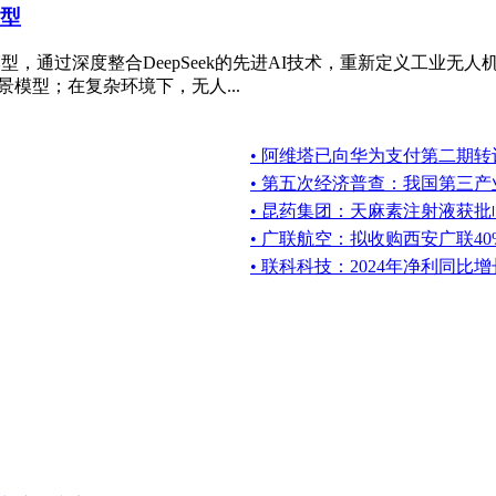
模型
模型，通过深度整合DeepSeek的先进AI技术，重新定义工业无人
景模型；在复杂环境下，无人...
• 阿维塔已向华为支付第二期转让
• 第五次经济普查：我国第三
• 昆药集团：天麻素注射液获
• 广联航空：拟收购西安广联4
• 联科科技：2024年净利同比增长6