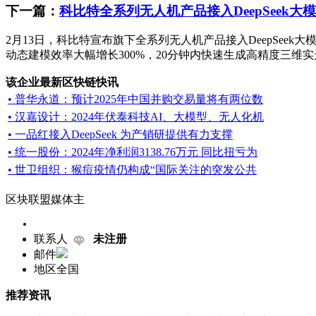
下一篇：
科比特全系列无人机产品接入DeepSeek大
2月13日，科比特宣布旗下全系列无人机产品接入DeepSeek大
动态建模效率大幅增长300%，20分钟内快速生成高精度三维实
该企业最新区快链快讯
• 普华永道：预计2025年中国并购交易量将有两位数
• 汉嘉设计：2024年伏泰科技AI、大模型、无人化机
• 一品红接入DeepSeek 为产销研提供有力支撑
• 统一股份：2024年净利润3138.76万元 同比扭亏为
• 世卫组织：猴痘疫情仍构成“国际关注的突发公共
区块联盟媒体主
联系人
未注册
邮件
地区
全国
推荐资讯