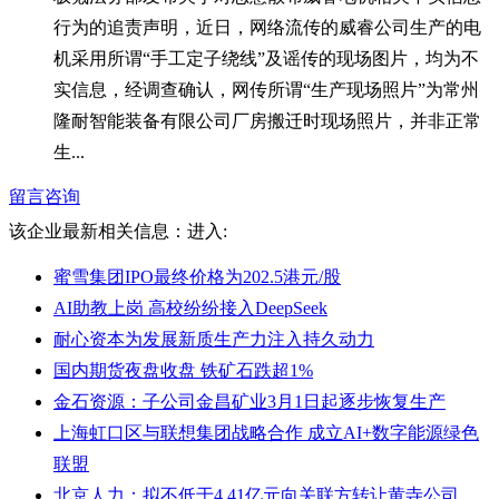
行为的追责声明，近日，网络流传的威睿公司生产的电
机采用所谓“手工定子绕线”及谣传的现场图片，均为不
实信息，经调查确认，网传所谓“生产现场照片”为常州
隆耐智能装备有限公司厂房搬迁时现场照片，并非正常
生...
留言咨询
该企业最新相关信息：
进入:
蜜雪集团IPO最终价格为202.5港元/股
AI助教上岗 高校纷纷接入DeepSeek
耐心资本为发展新质生产力注入持久动力
国内期货夜盘收盘 铁矿石跌超1%
金石资源：子公司金昌矿业3月1日起逐步恢复生产
上海虹口区与联想集团战略合作 成立AI+数字能源绿色
联盟
北京人力：拟不低于4.41亿元向关联方转让黄寺公司