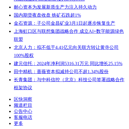
耐心资本为发展新质生产力注入持久动力
国内期货夜盘收盘 铁矿石跌超1%
金石资源：子公司金昌矿业3月1日起逐步恢复生产
上海虹口区与联想集团战略合作 成立AI+数字能源绿色
联盟
北京人力：拟不低于4.41亿元向关联方转让黄寺公司
100%股权
建元信托：2024年净利润5316.31万元 同比增长25.15%
田中精机：蔷薇资本拟减持公司不超1.34%股份
长青集团：与中科信控（北京）科技公司签署战略合作
框架协议
区快洞察
频道栏目
公告中心
客服电话
更多