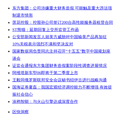
东方集团：公司涉嫌重大财务造假 可能触及重大违法强
制退市情形
莲花控股：控股孙公司签订200台高性能服务器租赁合同
ST熊猫：延期回复上交所监管工作函
公安部新闻发言人就美方威胁对中国输美产品再加征
10%关税表示强烈不满和坚决反对
国家数据局负责同志主持召开“十五五”数字中国规划座
谈会
证监会通报东方集团财务造假案阶段性调查进展情况
阿维塔新车型06即将于第二季度上市
王毅同俄罗斯联邦安全会议秘书绍伊古进行战略沟通
国海证券夏磊：我国宏观经济调控能力不断增强 有效提
振社会信心
涂鸦智能：与火山引擎达成深度合作
区快洞察