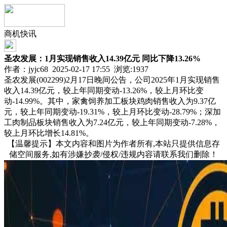
商机快讯
圣农发展：1月实现销售收入14.39亿元 同比下降13.26%
作者：jyjc68 2025-02-17 17:55 浏览:
1937
圣农发展(002299)2月17日晚间公告，公司2025年1月实现销售
收入14.39亿元，较上年同期变动-13.26%，较上月环比变
动-14.99%。其中，家禽饲养加工板块鸡肉销售收入为9.37亿
元，较上年同期变动-19.31%，较上月环比变动-28.79%；深加
工肉制品板块销售收入为7.24亿元，较上年同期变动-7.28%，
较上月环比增长14.81%。
【温馨提示】本文内容和图片为作者所有,本站只提供信息存
储空间服务,如有涉嫌抄袭/侵权/违规内容请联系我们删除！