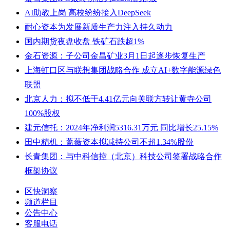
AI助教上岗 高校纷纷接入DeepSeek
耐心资本为发展新质生产力注入持久动力
国内期货夜盘收盘 铁矿石跌超1%
金石资源：子公司金昌矿业3月1日起逐步恢复生产
上海虹口区与联想集团战略合作 成立AI+数字能源绿色
联盟
北京人力：拟不低于4.41亿元向关联方转让黄寺公司
100%股权
建元信托：2024年净利润5316.31万元 同比增长25.15%
田中精机：蔷薇资本拟减持公司不超1.34%股份
长青集团：与中科信控（北京）科技公司签署战略合作
框架协议
区快洞察
频道栏目
公告中心
客服电话