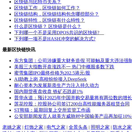
区快链与比特币关系？
区快链工作，区快链如何工作？
区快链结构，区快链结构包含哪些部分？
区快链特性，区快链有什么特性？
什么是区快链？ 区快链是什么？
下列哪一个不是采用DPOS共识的区快链?
下列哪一项不是HASH冲突的解决方式?
最新区快链快讯
东方集团：公司涉嫌重大财务造假 可能触及重大违法强
美股三大指数开盘涨跌不一 热门中概股多数下跌
蜜雪集团IPO最终价格为202.5港元/股
AI助教上岗 高校纷纷接入DeepSeek
耐心资本为发展新质生产力注入持久动力
国内期货夜盘收盘 铁矿石跌超1%
普华永道：预计2025年中国并购交易量将有两位数的增长
莲花控股：控股孙公司签订200台高性能服务器租赁合同
ST熊猫：延期回复上交所监管工作函
公安部新闻发言人就美方威胁对中国输美产品再加征10
老姚之家
|
灯饰之家
|
电气之家
|
全景头条
|
照明之家
|
防水之家