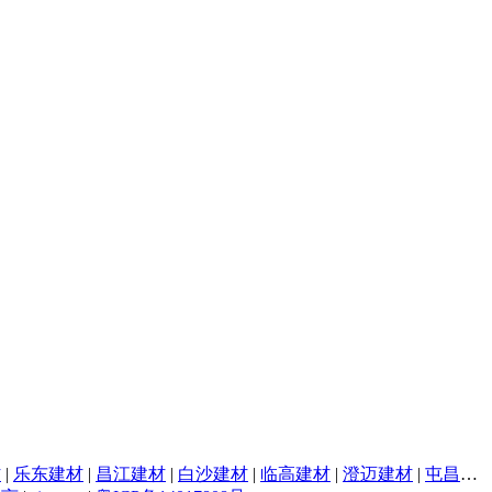
材
|
乐东建材
|
昌江建材
|
白沙建材
|
临高建材
|
澄迈建材
|
屯昌建材