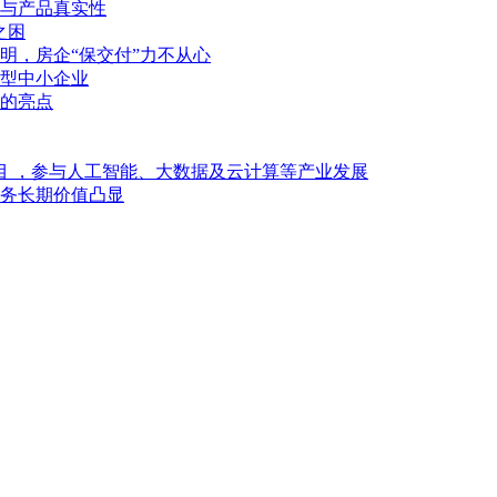
与产品真实性
之困
明，房企“保交付”力不从心
型中小企业
的亮点
目 ，参与人工智能、大数据及云计算等产业发展
业务长期价值凸显