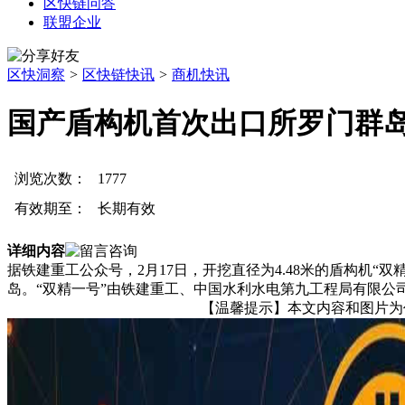
区快链问答
联盟企业
区快洞察
>
区快链快讯
>
商机快讯
国产盾构机首次出口所罗门群
浏览次数：
1777
有效期至：
长期有效
详细内容
据铁建重工公众号，2月17日，开挖直径为4.48米的盾构机
岛。“双精一号”由铁建重工、中国水利水电第九工程局有限公
【温馨提示】本文内容和图片为作者