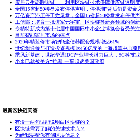
康居云生态联盟链——利用区块链技术保障供应链透明度
全国15省超50楼盘发布停供声明，停供潮”背后仍是资金
万亿资产滞压停工烂尾盘，全国15省超50楼盘发布停供声
工信部：培育一批进军元宇宙、区快链等新兴领域的创新
专精特新成为第十七届中国国际中小企业博览会备受关注
目前智能家居市场的痛点
2020年精装修市场智能坐便器配套规模增达61%
世纪华通参与打造投资规模达450亿元的上海超算中心项
乘风新基建，世纪华通IDC产业增长潜力巨大，5G科技
小米已就被美方“拉黑”一事起诉美国政府
最新区快链问答
有没一两句话能说明白区快链的？
区快链需要了解的关键技术点？
为啥我要帮你存储区块信息？