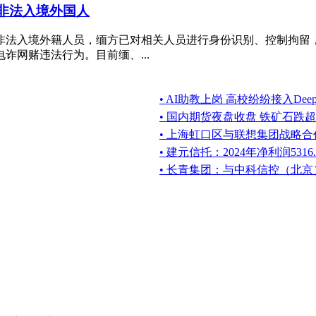
名非法入境外国人
名非法入境外籍人员，缅方已对相关人员进行身份识别、控制拘留，
诈网赌违法行为。目前缅、...
• AI助教上岗 高校纷纷接入DeepS
• 国内期货夜盘收盘 铁矿石跌超
• 上海虹口区与联想集团战略合作
• 建元信托：2024年净利润5316
• 长青集团：与中科信控（北