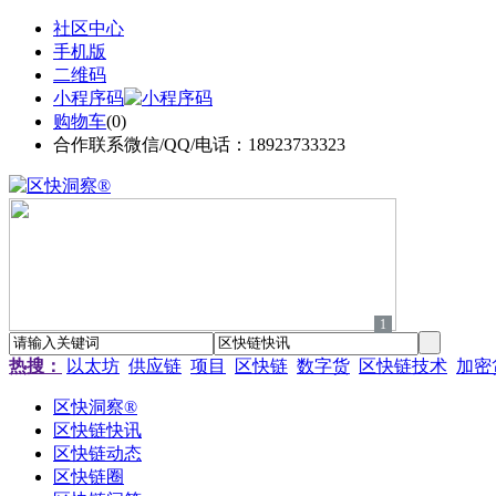
社区中心
手机版
二维码
小程序码
购物车
(
0
)
合作联系微信/QQ/电话：18923733323
1
热搜：
以太坊
供应链
项目
区快链
数字货
区快链技术
加密
区快洞察®
区快链快讯
区快链动态
区快链圈