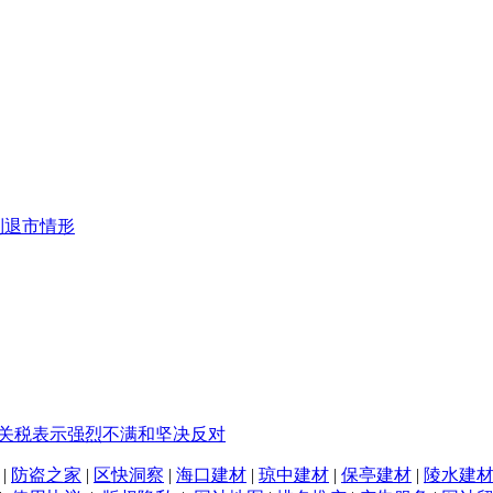
制退市情形
%关税表示强烈不满和坚决反对
|
防盗之家
|
区快洞察
|
海口建材
|
琼中建材
|
保亭建材
|
陵水建