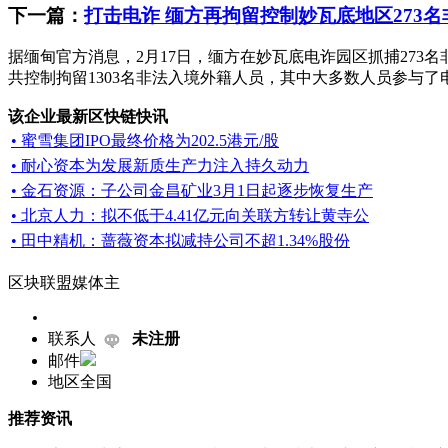
下一篇：
打击电诈 缅方再拘留控制妙瓦底地区273
据缅甸官方消息，2月17日，缅方在妙瓦底电诈园区抓捕273
共控制拘留1303名非法入境外籍人员，其中大多数人员参与了电
该企业最新区快链快讯
• 蜜雪集团IPO最终价格为202.5港元/股
• 耐心资本为发展新质生产力注入持久动力
• 金石资源：子公司金昌矿业3月1日起逐步恢复生产
• 北京人力：拟不低于4.41亿元向关联方转让黄寺公
• 田中精机：蔷薇资本拟减持公司不超1.34%股份
区块联盟媒体主
联系人
未注册
邮件
地区
全国
推荐资讯