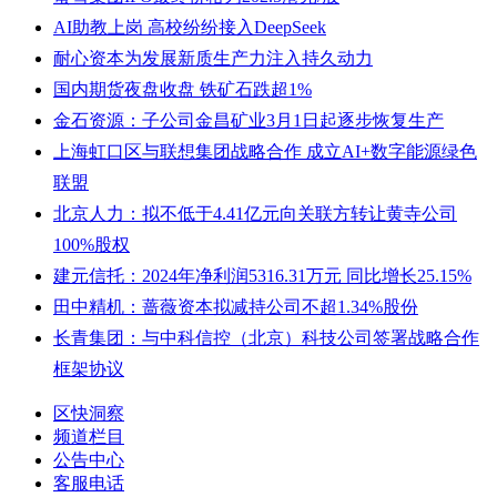
AI助教上岗 高校纷纷接入DeepSeek
耐心资本为发展新质生产力注入持久动力
国内期货夜盘收盘 铁矿石跌超1%
金石资源：子公司金昌矿业3月1日起逐步恢复生产
上海虹口区与联想集团战略合作 成立AI+数字能源绿色
联盟
北京人力：拟不低于4.41亿元向关联方转让黄寺公司
100%股权
建元信托：2024年净利润5316.31万元 同比增长25.15%
田中精机：蔷薇资本拟减持公司不超1.34%股份
长青集团：与中科信控（北京）科技公司签署战略合作
框架协议
区快洞察
频道栏目
公告中心
客服电话