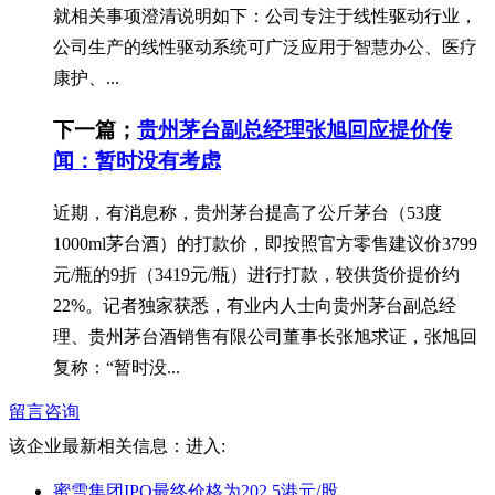
就相关事项澄清说明如下：公司专注于线性驱动行业，
公司生产的线性驱动系统可广泛应用于智慧办公、医疗
康护、...
下一篇；
贵州茅台副总经理张旭回应提价传
闻：暂时没有考虑
近期，有消息称，贵州茅台提高了公斤茅台（53度
1000ml茅台酒）的打款价，即按照官方零售建议价3799
元/瓶的9折（3419元/瓶）进行打款，较供货价提价约
22%。记者独家获悉，有业内人士向贵州茅台副总经
理、贵州茅台酒销售有限公司董事长张旭求证，张旭回
复称：“暂时没...
留言咨询
该企业最新相关信息：
进入:
蜜雪集团IPO最终价格为202.5港元/股