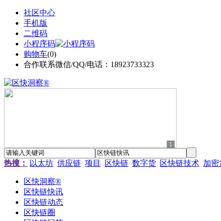
社区中心
手机版
二维码
小程序码
购物车
(
0
)
合作联系微信/QQ/电话：18923733323
1
热搜：
以太坊
供应链
项目
区快链
数字货
区快链技术
加密
区快洞察®
区快链快讯
区快链动态
区快链圈