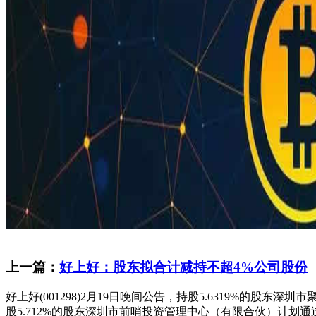
上一篇：
好上好：股东拟合计减持不超4%公司股份
好上好(001298)2月19日晚间公告，持股5.6319%的
股5.712%的股东深圳市前哨投资管理中心（有限合伙）计划通