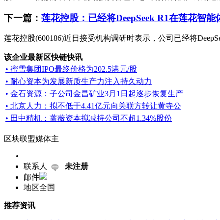
下一篇：
莲花控股：已经将DeepSeek R1在莲花
莲花控股(600186)近日接受机构调研时表示，公司已经将Dee
该企业最新区快链快讯
• 蜜雪集团IPO最终价格为202.5港元/股
• 耐心资本为发展新质生产力注入持久动力
• 金石资源：子公司金昌矿业3月1日起逐步恢复生产
• 北京人力：拟不低于4.41亿元向关联方转让黄寺公
• 田中精机：蔷薇资本拟减持公司不超1.34%股份
区块联盟媒体主
联系人
未注册
邮件
地区
全国
推荐资讯