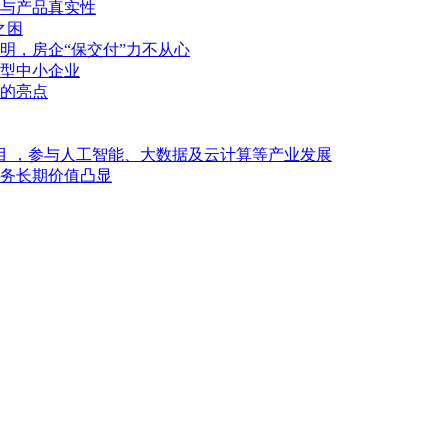
与产品真实性
之困
明，房企“保交付”力不从心
型中小企业
的亮点
目 ，参与人工智能、大数据及云计算等产业发展
业务长期价值凸显