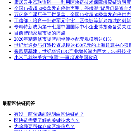
康居云生态联盟链——利用区块链技术保障供应链透明度
全国15省超50楼盘发布停供声明，停供潮”背后仍是资金
万亿资产滞压停工烂尾盘，全国15省超50楼盘发布停供声
工信部：培育一批进军元宇宙、区快链等新兴领域的创新
专精特新成为第十七届中国国际中小企业博览会备受关注
目前智能家居市场的痛点
2020年精装修市场智能坐便器配套规模增达61%
世纪华通参与打造投资规模达450亿元的上海超算中心项
乘风新基建，世纪华通IDC产业增长潜力巨大，5G科技
小米已就被美方“拉黑”一事起诉美国政府
最新区快链问答
有没一两句话能说明白区快链的？
区快链需要了解的关键技术点？
为啥我要帮你存储区块信息？