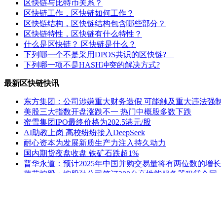
区快链与比特币关系？
区快链工作，区快链如何工作？
区快链结构，区快链结构包含哪些部分？
区快链特性，区快链有什么特性？
什么是区快链？ 区快链是什么？
下列哪一个不是采用DPOS共识的区快链?
下列哪一项不是HASH冲突的解决方式?
最新区快链快讯
东方集团：公司涉嫌重大财务造假 可能触及重大违法强
美股三大指数开盘涨跌不一 热门中概股多数下跌
蜜雪集团IPO最终价格为202.5港元/股
AI助教上岗 高校纷纷接入DeepSeek
耐心资本为发展新质生产力注入持久动力
国内期货夜盘收盘 铁矿石跌超1%
普华永道：预计2025年中国并购交易量将有两位数的增长
莲花控股：控股孙公司签订200台高性能服务器租赁合同
ST熊猫：延期回复上交所监管工作函
公安部新闻发言人就美方威胁对中国输美产品再加征10
老姚之家
|
灯饰之家
|
电气之家
|
全景头条
|
照明之家
|
防水之家