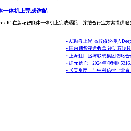
智能体一体机上完成适配
pSeek R1在莲花智能体一体机上完成适配，并结合行业方案提供服
• AI助教上岗 高校纷纷接入DeepS
• 国内期货夜盘收盘 铁矿石跌超
• 上海虹口区与联想集团战略合作
• 建元信托：2024年净利润5316
• 长青集团：与中科信控（北