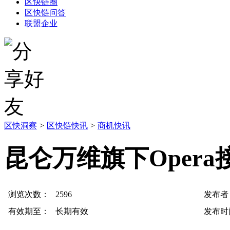
区快链圈
区快链问答
联盟企业
区快洞察
>
区快链快讯
>
商机快讯
昆仑万维旗下Opera接入
浏览次数：
2596
发布者
有效期至：
长期有效
发布时