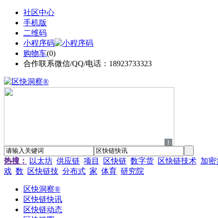
社区中心
手机版
二维码
小程序码
购物车
(
0
)
合作联系微信/QQ/电话：18923733323
1
热搜：
以太坊
供应链
项目
区快链
数字货
区快链技术
加密
戏
数
区快链技
分布式
家
体育
研究院
区快洞察®
区快链快讯
区快链动态