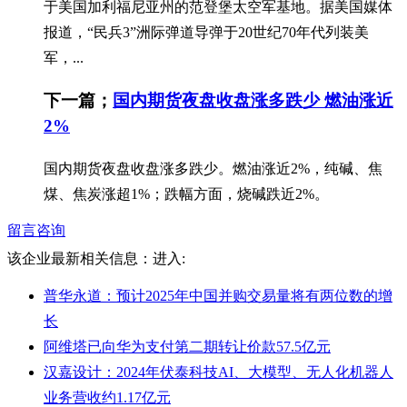
于美国加利福尼亚州的范登堡太空军基地。据美国媒体
报道，“民兵3”洲际弹道导弹于20世纪70年代列装美
军，...
下一篇；
国内期货夜盘收盘涨多跌少 燃油涨近
2%
国内期货夜盘收盘涨多跌少。燃油涨近2%，纯碱、焦
煤、焦炭涨超1%；跌幅方面，烧碱跌近2%。
留言咨询
该企业最新相关信息：
进入:
普华永道：预计2025年中国并购交易量将有两位数的增
长
阿维塔已向华为支付第二期转让价款57.5亿元
汉嘉设计：2024年伏泰科技AI、大模型、无人化机器人
业务营收约1.17亿元