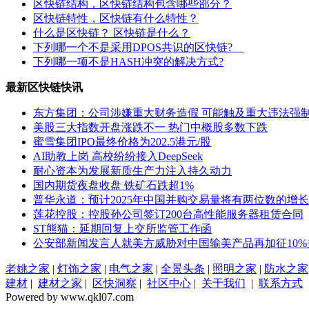
区快链结构，区快链结构包含哪些部分？
区快链特性，区快链有什么特性？
什么是区快链？ 区快链是什么？
下列哪一个不是采用DPOS共识的区快链?
下列哪一项不是HASH冲突的解决方式?
最新区快链快讯
东方集团：公司涉嫌重大财务造假 可能触及重大违法强
美股三大指数开盘涨跌不一 热门中概股多数下跌
蜜雪集团IPO最终价格为202.5港元/股
AI助教上岗 高校纷纷接入DeepSeek
耐心资本为发展新质生产力注入持久动力
国内期货夜盘收盘 铁矿石跌超1%
普华永道：预计2025年中国并购交易量将有两位数的增长
莲花控股：控股孙公司签订200台高性能服务器租赁合同
ST熊猫：延期回复上交所监管工作函
公安部新闻发言人就美方威胁对中国输美产品再加征10
老姚之家
|
灯饰之家
|
电气之家
|
全景头条
|
照明之家
|
防水之家
建材
|
建材之家
|
区快洞察
|
社区中心
|
关于我们
|
联系方式
Powered by www.qkl07.com