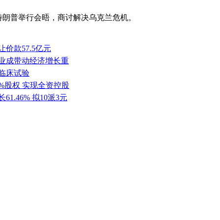
特朗普举行会晤，商讨解决乌克兰危机。
价款57.5亿元
产业成带动经济增长重
批临床试验
0%股权 实现全资控股
1.46% 拟10派3元