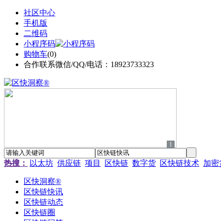
社区中心
手机版
二维码
小程序码
购物车
(
0
)
合作联系微信/QQ/电话：18923733323
1
热搜：
以太坊
供应链
项目
区快链
数字货
区快链技术
加密
区快洞察®
区快链快讯
区快链动态
区快链圈