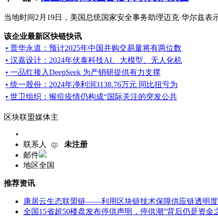
当地时间2月19日，美国总统国家安全事务助理迈克·华尔兹
该企业最新区快链快讯
• 普华永道：预计2025年中国并购交易量将有两位数
• 汉嘉设计：2024年伏泰科技AI、大模型、无人化机
• 一品红接入DeepSeek 为产销研提供有力支撑
• 统一股份：2024年净利润3138.76万元 同比扭亏为
• 世卫组织：猴痘疫情仍构成“国际关注的突发公共
区块联盟媒体主
联系人
未注册
邮件
地区
全国
推荐资讯
康居云生态联盟链——利用区块链技术保障供应链透明度
全国15省超50楼盘发布停供声明，停供潮”背后仍是资金