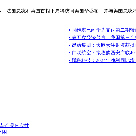
表示，法国总统和英国首相下周将访问美国华盛顿，并与美国总统
• 阿维塔已向华为支付第二期转让
• 第五次经济普查：我国第三
• 昆药集团：天麻素注射液获
• 广联航空：拟收购西安广联4
• 联科科技：2024年净利同比增长6
与产品真实性
之困