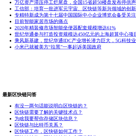
万亿资产滞压停工烂尾盘，全国15省超50楼盘发布停供声
工信部：培育一批进军元宇宙、区快链等新兴领域的创新
专精特新成为第十七届中国国际中小企业博览会备受关注
目前智能家居市场的痛点
2020年精装修市场智能坐便器配套规模增达61%
世纪华通参与打造投资规模达450亿元的上海超算中心项
乘风新基建，世纪华通IDC产业增长潜力巨大，5G科技
小米已就被美方“拉黑”一事起诉美国政府
最新区快链问答
有没一两句话能说明白区快链的？
区快链需要了解的关键技术点？
为啥我要帮你存储区块信息？
区快链与比特币关系？
区快链工作，区快链如何工作？