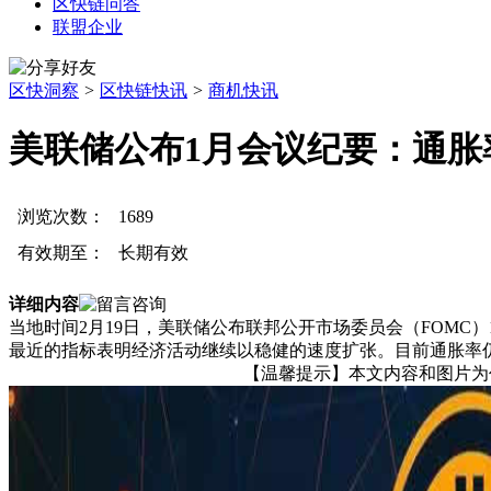
区快链问答
联盟企业
区快洞察
>
区快链快讯
>
商机快讯
美联储公布1月会议纪要：通胀
浏览次数：
1689
有效期至：
长期有效
详细内容
当地时间2月19日，美联储公布联邦公开市场委员会（FOMC）
最近的指标表明经济活动继续以稳健的速度扩张。目前通胀率
【温馨提示】本文内容和图片为作者