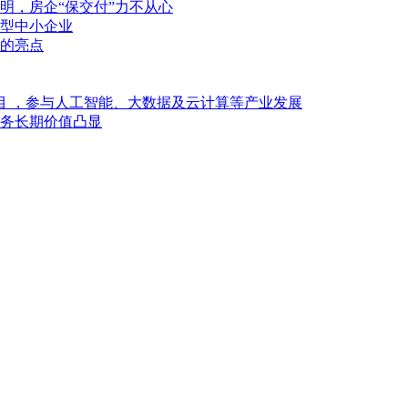
明，房企“保交付”力不从心
型中小企业
的亮点
目 ，参与人工智能、大数据及云计算等产业发展
业务长期价值凸显