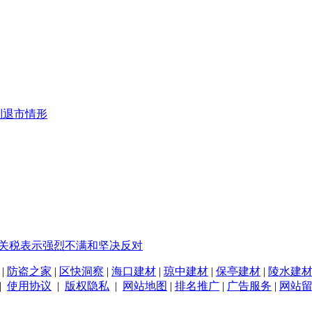
制退市情形
%关税表示强烈不满和坚决反对
|
防盗之家
|
区快洞察
|
海口建材
|
琼中建材
|
保亭建材
|
陵水建
|
使用协议
|
版权隐私
|
网站地图
|
排名推广
|
广告服务
|
网站