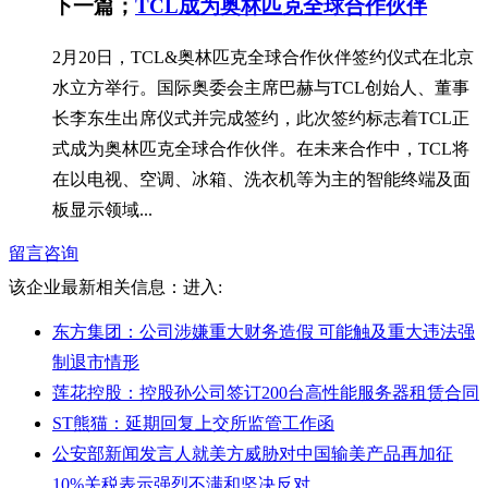
下一篇；
TCL成为奥林匹克全球合作伙伴
2月20日，TCL&奥林匹克全球合作伙伴签约仪式在北京
水立方举行。国际奥委会主席巴赫与TCL创始人、董事
长李东生出席仪式并完成签约，此次签约标志着TCL正
式成为奥林匹克全球合作伙伴。在未来合作中，TCL将
在以电视、空调、冰箱、洗衣机等为主的智能终端及面
板显示领域...
留言咨询
该企业最新相关信息：
进入:
东方集团：公司涉嫌重大财务造假 可能触及重大违法强
制退市情形
莲花控股：控股孙公司签订200台高性能服务器租赁合同
ST熊猫：延期回复上交所监管工作函
公安部新闻发言人就美方威胁对中国输美产品再加征
10%关税表示强烈不满和坚决反对