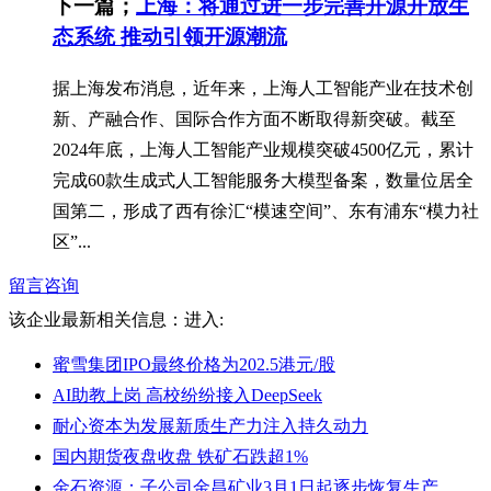
下一篇；
上海：将通过进一步完善开源开放生
态系统 推动引领开源潮流
据上海发布消息，近年来，上海人工智能产业在技术创
新、产融合作、国际合作方面不断取得新突破。截至
2024年底，上海人工智能产业规模突破4500亿元，累计
完成60款生成式人工智能服务大模型备案，数量位居全
国第二，形成了西有徐汇“模速空间”、东有浦东“模力社
区”...
留言咨询
该企业最新相关信息：
进入:
蜜雪集团IPO最终价格为202.5港元/股
AI助教上岗 高校纷纷接入DeepSeek
耐心资本为发展新质生产力注入持久动力
国内期货夜盘收盘 铁矿石跌超1%
金石资源：子公司金昌矿业3月1日起逐步恢复生产