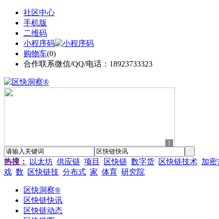
社区中心
手机版
二维码
小程序码
购物车
(
0
)
合作联系微信/QQ/电话：18923733323
1
热搜：
以太坊
供应链
项目
区快链
数字货
区快链技术
加密
戏
数
区快链技
分布式
家
体育
研究院
区快洞察®
区快链快讯
区快链动态