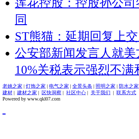
莲花控股：控股孙公司
同
ST熊猫：延期回复上
公安部新闻发言人就美
10%关税表示强烈不满
老姚之家
|
灯饰之家
|
电气之家
|
全景头条
|
照明之家
|
防水之家
建材
|
建材之家
|
区快洞察
|
社区中心
|
关于我们
|
联系方式
Powered by www.qkl07.com