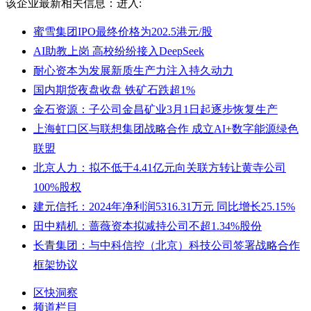
该企业最新相关信息：
进入:
蜜雪集团IPO最终价格为202.5港元/股
AI助教上岗 高校纷纷接入DeepSeek
耐心资本为发展新质生产力注入持久动力
国内期货夜盘收盘 铁矿石跌超1%
金石资源：子公司金昌矿业3月1日起逐步恢复生产
上海虹口区与联想集团战略合作 成立AI+数字能源绿色
联盟
北京人力：拟不低于4.41亿元向关联方转让黄寺公司
100%股权
建元信托：2024年净利润5316.31万元 同比增长25.15%
田中精机：蔷薇资本拟减持公司不超1.34%股份
长青集团：与中科信控（北京）科技公司签署战略合作
框架协议
区快洞察
频道栏目