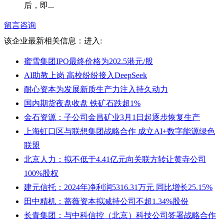
后，即...
留言咨询
该企业最新相关信息：
进入:
蜜雪集团IPO最终价格为202.5港元/股
AI助教上岗 高校纷纷接入DeepSeek
耐心资本为发展新质生产力注入持久动力
国内期货夜盘收盘 铁矿石跌超1%
金石资源：子公司金昌矿业3月1日起逐步恢复生产
上海虹口区与联想集团战略合作 成立AI+数字能源绿色
联盟
北京人力：拟不低于4.41亿元向关联方转让黄寺公司
100%股权
建元信托：2024年净利润5316.31万元 同比增长25.15%
田中精机：蔷薇资本拟减持公司不超1.34%股份
长青集团：与中科信控（北京）科技公司签署战略合作