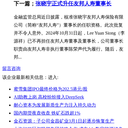
下一篇；
张晓宇正式升任友邦人寿董事长
金融监管总局近日披露，核准张晓宇友邦人寿保险有限
公司（简称“友邦人寿”）董事长的任职资格。此次批复
并不令人意外。2024年10月31日起，Lee Yuan Siong（李
源祥）已不再担任友邦人寿董事及董事长，公司董事长
职责由友邦人寿非执行董事陈荣声代为履行。随后，友
邦...
留言咨询
该企业最新相关信息：
进入:
蜜雪集团IPO最终价格为202.5港元/股
AI助教上岗 高校纷纷接入DeepSeek
耐心资本为发展新质生产力注入持久动力
国内期货夜盘收盘 铁矿石跌超1%
金石资源：子公司金昌矿业3月1日起逐步恢复生产