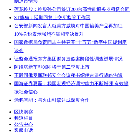
制退市情形
莲花控股：控股孙公司签订200台高性能服务器租赁合同
ST熊猫：延期回复上交所监管工作函
公安部新闻发言人就美方威胁对中国输美产品再加征
10%关税表示强烈不满和坚决反对
国家数据局负责同志主持召开“十五五”数字中国规划座
谈会
证监会通报东方集团财务造假案阶段性调查进展情况
阿维塔新车型06即将于第二季度上市
王毅同俄罗斯联邦安全会议秘书绍伊古进行战略沟通
国海证券夏磊：我国宏观经济调控能力不断增强 有效提
振社会信心
涂鸦智能：与火山引擎达成深度合作
区快洞察
频道栏目
公告中心
客服电话