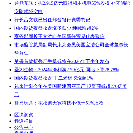
通鼎互联：拟2.915亿元取得和本机电55%股权 补充储能
安防领域空白
行长吕文联已出任邢台银行党委书记
国内期货夜盘收盘涨多跌少 纯碱涨超2%
商务部部长王文涛向美国新任贸易代表致信
市场监管总局副局长束为会见美国宝洁公司全球董事长
詹慕仁
苹果首款折叠屏手机或将在2026年下半年发布
圣湘生物：2024年净利润2.59亿元 同比下降28.78%
国内期货夜盘收盘 丁二烯橡胶涨超1%
礼来计划今年在美国新建四座工厂 投资额或超270亿美
元
群兴玩具：拟收购天宽科技不低于51%股权
区快洞察
频道栏目
公告中心