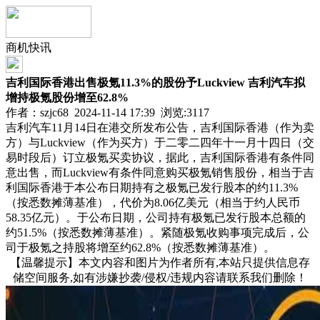
商机快讯
吉利国际香港出售极氪11.3%的股份予Luckview 吉利汽车拟
增持极氪股份增至62.8%
作者：szjc68 2024-11-14 17:39 浏览:
3117
吉利汽车11月14日在港交所发布公告，吉利国际香港（作为卖
方）与Luckview（作为买方）于二零二四年十一月十四日（交
易时段后）订立极氪买卖协议，据此，吉利国际香港有条件同
意出售，而Luckview有条件同意购买极氪销售股份，相当于吉
利国际香港于本公布日期持有之极氪已发行股本的约11.3%
（按悉数摊薄基准），代价为8.06亿美元（相当于约人民币
58.35亿元）。于公布日期，公司持有极氪已发行股本总额的
约51.5%（按悉数摊薄基准）。紧随极氪收购事项完成后，公
司于极氪之持股将增至约62.8%（按悉数摊薄基准）。
【温馨提示】本文内容和图片为作者所有,本站只提供信息存
储空间服务,如有涉嫌抄袭/侵权/违规内容请联系我们删除！