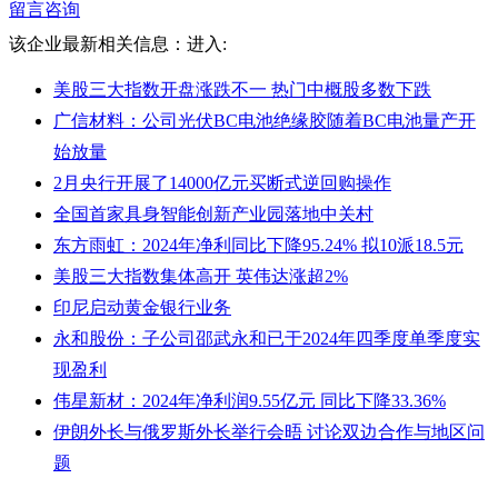
留言咨询
该企业最新相关信息：
进入:
美股三大指数开盘涨跌不一 热门中概股多数下跌
广信材料：公司光伏BC电池绝缘胶随着BC电池量产开
始放量
2月央行开展了14000亿元买断式逆回购操作
全国首家具身智能创新产业园落地中关村
东方雨虹：2024年净利同比下降95.24% 拟10派18.5元
美股三大指数集体高开 英伟达涨超2%
印尼启动黄金银行业务
永和股份：子公司邵武永和已于2024年四季度单季度实
现盈利
伟星新材：2024年净利润9.55亿元 同比下降33.36%
伊朗外长与俄罗斯外长举行会晤 讨论双边合作与地区问
题