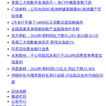
美股三大指数开盘涨跌不一 热门中概股多数下跌
广信材料：公司光伏BC电池绝缘胶随着BC电池量产开
始放量
2月央行开展了14000亿元买断式逆回购操作
全国首家具身智能创新产业园落地中关村
东方雨虹：2024年净利同比下降95.24% 拟10派18.5元
美股三大指数集体高开 英伟达涨超2%
印尼启动黄金银行业务
永和股份：子公司邵武永和已于2024年四季度单季度实
现盈利
伟星新材：2024年净利润9.55亿元 同比下降33.36%
伊朗外长与俄罗斯外长举行会晤 讨论双边合作与地区问
题
区快洞察
频道栏目
公告中心