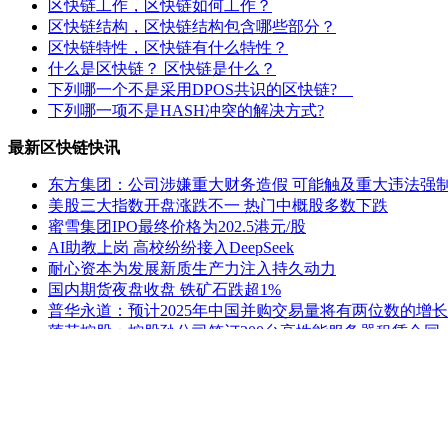
区快链工作，区快链如何工作？
区快链结构，区快链结构包含哪些部分？
区快链特性，区快链有什么特性？
什么是区快链？ 区快链是什么？
下列哪一个不是采用DPOS共识的区快链?
下列哪一项不是HASH冲突的解决方式?
最新区快链快讯
东方集团：公司涉嫌重大财务造假 可能触及重大违法强
美股三大指数开盘涨跌不一 热门中概股多数下跌
蜜雪集团IPO最终价格为202.5港元/股
AI助教上岗 高校纷纷接入DeepSeek
耐心资本为发展新质生产力注入持久动力
国内期货夜盘收盘 铁矿石跌超1%
普华永道：预计2025年中国并购交易量将有两位数的增长
莲花控股：控股孙公司签订200台高性能服务器租赁合同
ST熊猫：延期回复上交所监管工作函
公安部新闻发言人就美方威胁对中国输美产品再加征10
老姚之家
|
灯饰之家
|
电气之家
|
全景头条
|
照明之家
|
防水之家
建材
|
建材之家
|
区快洞察
|
社区中心
|
关于我们
|
联系方式