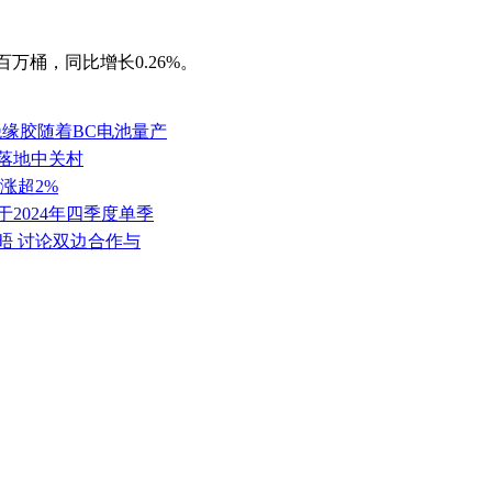
5百万桶，同比增长0.26%。
绝缘胶随着BC电池量产
园落地中关村
涨超2%
于2024年四季度单季
晤 讨论双边合作与