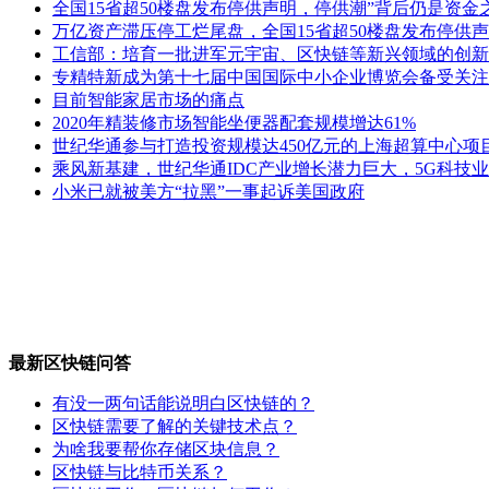
全国15省超50楼盘发布停供声明，停供潮”背后仍是资金
万亿资产滞压停工烂尾盘，全国15省超50楼盘发布停供声
工信部：培育一批进军元宇宙、区快链等新兴领域的创新
专精特新成为第十七届中国国际中小企业博览会备受关注
目前智能家居市场的痛点
2020年精装修市场智能坐便器配套规模增达61%
世纪华通参与打造投资规模达450亿元的上海超算中心项
乘风新基建，世纪华通IDC产业增长潜力巨大，5G科技
小米已就被美方“拉黑”一事起诉美国政府
最新区快链问答
有没一两句话能说明白区快链的？
区快链需要了解的关键技术点？
为啥我要帮你存储区块信息？
区快链与比特币关系？