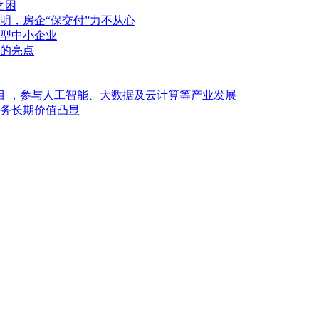
之困
明，房企“保交付”力不从心
型中小企业
的亮点
目 ，参与人工智能、大数据及云计算等产业发展
业务长期价值凸显