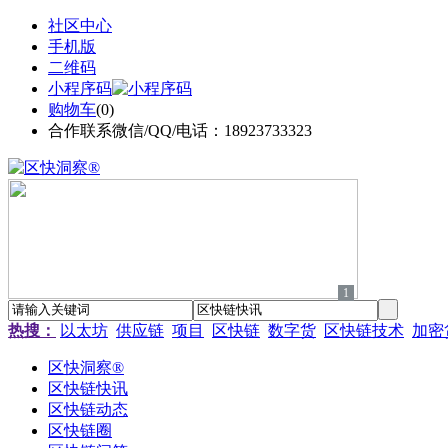
社区中心
手机版
二维码
小程序码
购物车
(
0
)
合作联系微信/QQ/电话：18923733323
1
热搜：
以太坊
供应链
项目
区快链
数字货
区快链技术
加密
区快洞察®
区快链快讯
区快链动态
区快链圈