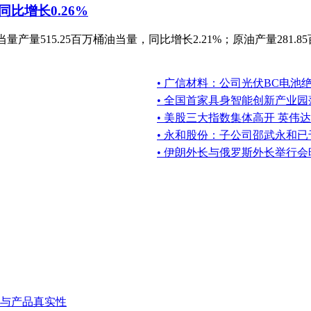
同比增长0.26%
当量产量515.25百万桶油当量，同比增长2.21%；原油产量281.8
• 广信材料：公司光伏BC电池
• 全国首家具身智能创新产业
• 美股三大指数集体高开 英伟达
• 永和股份：子公司邵武永和已
• 伊朗外长与俄罗斯外长举行会
与产品真实性