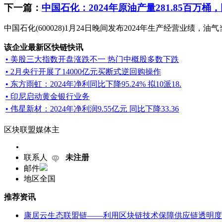
下一篇：
中国石化：2024年原油产量281.85百万桶，
中国石化(600028)1月24日晚间发布2024年生产经营业绩，油气
该企业最新区快链快讯
• 美股三大指数开盘涨跌不一 热门中概股多数下跌
• 2月央行开展了14000亿元买断式逆回购操作
• 东方雨虹：2024年净利同比下降95.24% 拟10派18.
• 印尼启动黄金银行业务
• 伟星新材：2024年净利润9.55亿元 同比下降33.36
区块联盟媒体主
联系人
未注册
邮件
地区
全国
推荐资讯
康居云生态联盟链——利用区块链技术保障供应链透明度