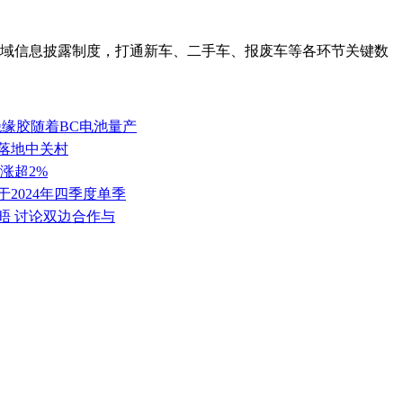
领域信息披露制度，打通新车、二手车、报废车等各环节关键数
绝缘胶随着BC电池量产
园落地中关村
涨超2%
于2024年四季度单季
晤 讨论双边合作与