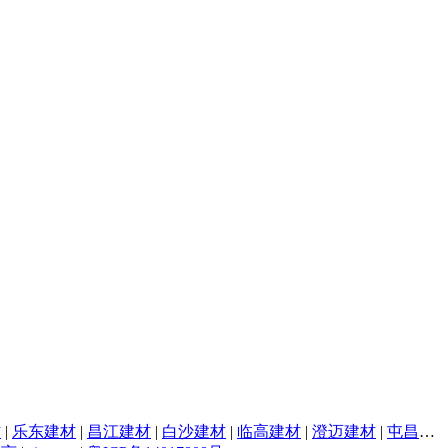
材
|
乐东建材
|
昌江建材
|
白沙建材
|
临高建材
|
澄迈建材
|
屯昌建材