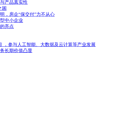
与产品真实性
之困
明，房企“保交付”力不从心
型中小企业
的亮点
目 ，参与人工智能、大数据及云计算等产业发展
业务长期价值凸显