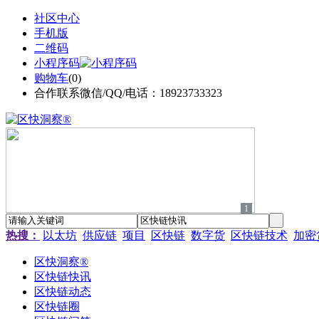
社区中心
手机版
二维码
小程序码
购物车
(
0
)
合作联系微信/QQ/电话：18923733323
1
热搜：
以太坊
供应链
项目
区快链
数字货
区快链技术
加密
区快洞察®
区快链快讯
区快链动态
区快链圈