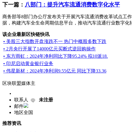
下一篇：
八部门：提升汽车流通消费数字化水平
商务部等8部门办公厅发布关于开展汽车流通消费改革试点工
据，构建汽车全生命周期信息平台，推动汽车流通行业数字化转
该企业最新区快链快讯
• 美股三大指数开盘涨跌不一 热门中概股多数下跌
• 2月央行开展了14000亿元买断式逆回购操作
• 东方雨虹：2024年净利同比下降95.24% 拟10派18.
• 印尼启动黄金银行业务
• 伟星新材：2024年净利润9.55亿元 同比下降33.36
区块联盟媒体主
联系人
未注册
邮件
地区
全国
推荐资讯