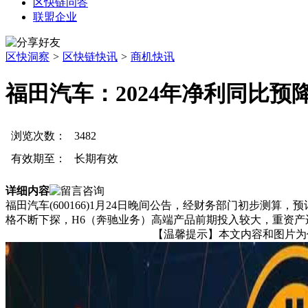
区快链问答
联盟企业
区快洞察
>
区快链快讯
>
商机快讯
福田汽车：2024年净利同比预降
浏览次数：
3482
有效期至：
长期有效
详细内容
福田汽车(600166)1月24日晚间公告，经财务部门初步测算
格不断下探，H6（奔驰业务）高端产品前期投入较大，重资产运
【温馨提示】本文内容和图片为作者