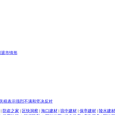
制退市情形
%关税表示强烈不满和坚决反对
|
防盗之家
|
区快洞察
|
海口建材
|
琼中建材
|
保亭建材
|
陵水建