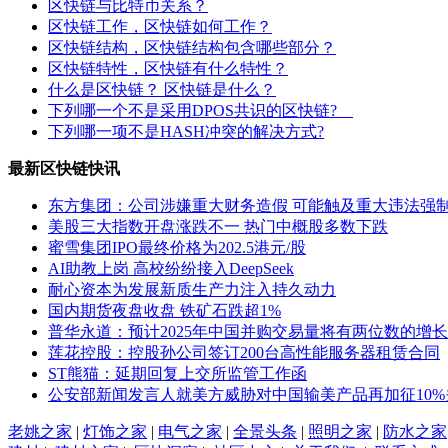
区快链与比特币关系？
区快链工作，区快链如何工作？
区快链结构，区快链结构包含哪些部分？
区快链特性，区快链有什么特性？
什么是区快链？ 区快链是什么？
下列哪一个不是采用DPOS共识的区快链?
下列哪一项不是HASH冲突的解决方式?
最新区快链快讯
东方集团：公司涉嫌重大财务造假 可能触及重大违法强
美股三大指数开盘涨跌不一 热门中概股多数下跌
蜜雪集团IPO最终价格为202.5港元/股
AI助教上岗 高校纷纷接入DeepSeek
耐心资本为发展新质生产力注入持久动力
国内期货夜盘收盘 铁矿石跌超1%
普华永道：预计2025年中国并购交易量将有两位数的增长
莲花控股：控股孙公司签订200台高性能服务器租赁合同
ST熊猫：延期回复上交所监管工作函
公安部新闻发言人就美方威胁对中国输美产品再加征10
老姚之家
|
灯饰之家
|
电气之家
|
全景头条
|
照明之家
|
防水之家