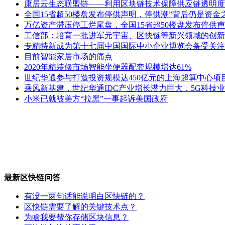
康居云生态联盟链——利用区块链技术保障供应链透明度
全国15省超50楼盘发布停供声明，停供潮”背后仍是资金
万亿资产滞压停工烂尾盘，全国15省超50楼盘发布停供声
工信部：培育一批进军元宇宙、区快链等新兴领域的创新
专精特新成为第十七届中国国际中小企业博览会备受关注
目前智能家居市场的痛点
2020年精装修市场智能坐便器配套规模增达61%
世纪华通参与打造投资规模达450亿元的上海超算中心项
乘风新基建，世纪华通IDC产业增长潜力巨大，5G科技
小米已就被美方“拉黑”一事起诉美国政府
最新区快链问答
有没一两句话能说明白区快链的？
区快链需要了解的关键技术点？
为啥我要帮你存储区块信息？