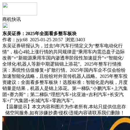
商机快讯
东吴证券：2025年全面看多整车板块
作者：jyjc68 2025-01-25 20:57 浏览:
3403
东吴证券研报认为，过去5年汽车行情定义为“整车电动化行
情”，核心4轮上涨行情的共同规律是“乘用车内需总盘子边际
改善”+“新能源乘用车国内渗透率阶段性加速提升”+“智能化/
全球化/机器人等新中期逻辑锦上添花”。2025年整车行情推
演：系统性估值修复+扩散行情。2025年国内车企不仅会纷纷
加速智能化战略，且纷纷对外宣传机器人战略。2025年整车投
资建议：全面看多整车板块！选股标准：智能化是内核，月度
销量是结果，机器人是锦上添花。第一梯队“小鹏汽车+上汽集
团+赛力斯”；第二梯队“理想汽车+比亚迪+吉利汽车+长安汽
车+广汽集团+长城汽车+零跑汽车”。
【温馨提示】本文内容和图片为作者所有,本站只提供信息存
储空间服务,如有涉嫌抄袭/侵权/违规内容请联系我们删除！