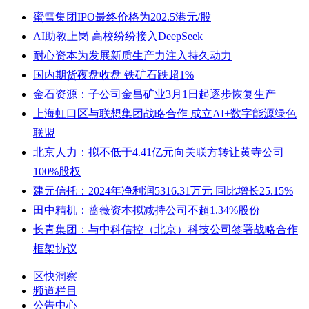
蜜雪集团IPO最终价格为202.5港元/股
AI助教上岗 高校纷纷接入DeepSeek
耐心资本为发展新质生产力注入持久动力
国内期货夜盘收盘 铁矿石跌超1%
金石资源：子公司金昌矿业3月1日起逐步恢复生产
上海虹口区与联想集团战略合作 成立AI+数字能源绿色
联盟
北京人力：拟不低于4.41亿元向关联方转让黄寺公司
100%股权
建元信托：2024年净利润5316.31万元 同比增长25.15%
田中精机：蔷薇资本拟减持公司不超1.34%股份
长青集团：与中科信控（北京）科技公司签署战略合作
框架协议
区快洞察
频道栏目
公告中心