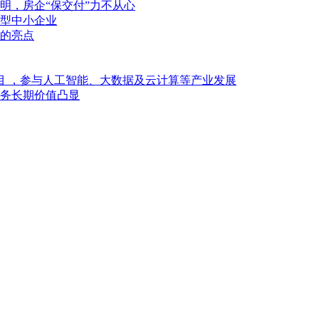
明，房企“保交付”力不从心
型中小企业
的亮点
目 ，参与人工智能、大数据及云计算等产业发展
业务长期价值凸显