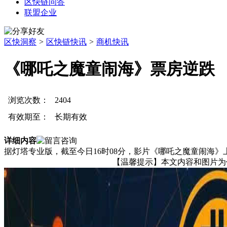
区快链问答
联盟企业
区快洞察
>
区快链快讯
>
商机快讯
《哪吒之魔童闹海》票房逆跌
浏览次数：
2404
有效期至：
长期有效
详细内容
据灯塔专业版，截至今日16时08分，影片《哪吒之魔童闹海》上
【温馨提示】本文内容和图片为作者