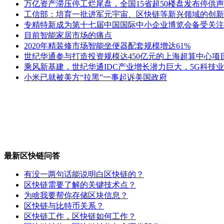
万亿资产滞压停工烂尾盘，全国15省超50楼盘发布停供声
工信部：培育一批进军元宇宙、区快链等新兴领域的创新
专精特新成为第十七届中国国际中小企业博览会备受关注
目前智能家居市场的痛点
2020年精装修市场智能坐便器配套规模增达61%
世纪华通参与打造投资规模达450亿元的上海超算中心项
乘风新基建，世纪华通IDC产业增长潜力巨大，5G科技
小米已就被美方“拉黑”一事起诉美国政府
最新区快链问答
有没一两句话能说明白区快链的？
区快链需要了解的关键技术点？
为啥我要帮你存储区块信息？
区快链与比特币关系？
区快链工作，区快链如何工作？