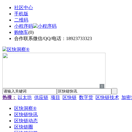
社区中心
手机版
二维码
小程序码
购物车
(
0
)
合作联系微信/QQ/电话：18923733323
1
热搜：
以太坊
供应链
项目
区快链
数字货
区快链技术
加密
区快洞察®
区快链快讯
区快链动态
区快链圈