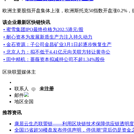
欧洲主要股指开盘集体上涨，欧洲斯托克50指数开盘涨0.2%，德国D
该企业最新区快链快讯
• 蜜雪集团IPO最终价格为202.5港元/股
• 耐心资本为发展新质生产力注入持久动力
• 金石资源：子公司金昌矿业3月1日起逐步恢复生产
• 北京人力：拟不低于4.41亿元向关联方转让黄寺公
• 田中精机：蔷薇资本拟减持公司不超1.34%股份
区块联盟媒体主
联系人
未注册
邮件
地区
全国
推荐资讯
康居云生态联盟链——利用区块链技术保障供应链透明度
全国15省超50楼盘发布停供声明，停供潮”背后仍是资金