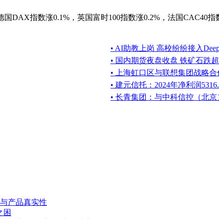
AX指数涨0.1%，英国富时100指数涨0.2%，法国CAC40指数
• AI助教上岗 高校纷纷接入DeepS
• 国内期货夜盘收盘 铁矿石跌超
• 上海虹口区与联想集团战略合作
• 建元信托：2024年净利润5316
• 长青集团：与中科信控（北
与产品真实性
之困