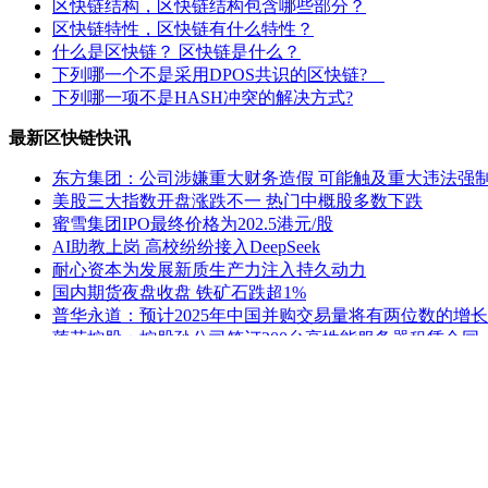
区快链结构，区快链结构包含哪些部分？
区快链特性，区快链有什么特性？
什么是区快链？ 区快链是什么？
下列哪一个不是采用DPOS共识的区快链?
下列哪一项不是HASH冲突的解决方式?
最新区快链快讯
东方集团：公司涉嫌重大财务造假 可能触及重大违法强
美股三大指数开盘涨跌不一 热门中概股多数下跌
蜜雪集团IPO最终价格为202.5港元/股
AI助教上岗 高校纷纷接入DeepSeek
耐心资本为发展新质生产力注入持久动力
国内期货夜盘收盘 铁矿石跌超1%
普华永道：预计2025年中国并购交易量将有两位数的增长
莲花控股：控股孙公司签订200台高性能服务器租赁合同
ST熊猫：延期回复上交所监管工作函
公安部新闻发言人就美方威胁对中国输美产品再加征10
老姚之家
|
灯饰之家
|
电气之家
|
全景头条
|
照明之家
|
防水之家
建材
|
建材之家
|
区快洞察
|
社区中心
|
关于我们
|
联系方式
Powered by www.qkl07.com