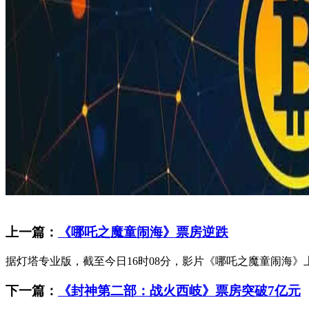
上一篇：
《哪吒之魔童闹海》票房逆跌
据灯塔专业版，截至今日16时08分，影片《哪吒之魔童闹海》上
下一篇：
《封神第二部：战火西岐》票房突破7亿元