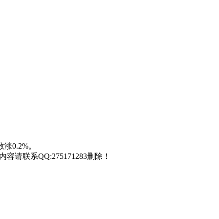
涨0.2%。
联系QQ:275171283删除！