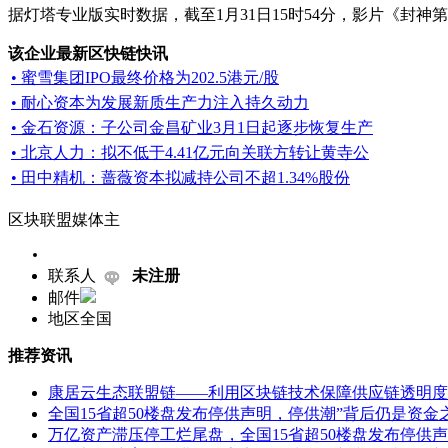
据灯塔专业版实时数据，截至1月31日15时54分，影片《封神
该企业最新区快链快讯
• 蜜雪集团IPO最终价格为202.5港元/股
• 耐心资本为发展新质生产力注入持久动力
• 金石资源：子公司金昌矿业3月1日起逐步恢复生产
• 北京人力：拟不低于4.41亿元向关联方转让黄寺公
• 田中精机：蔷薇资本拟减持公司不超1.34%股份
区块联盟媒体主
联系人
未注册
邮件
地区
全国
推荐资讯
康居云生态联盟链——利用区块链技术保障供应链透明度
全国15省超50楼盘发布停供声明，停供潮”背后仍是资金
万亿资产滞压停工烂尾盘，全国15省超50楼盘发布停供声