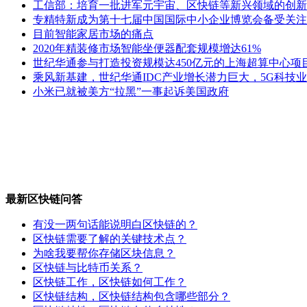
工信部：培育一批进军元宇宙、区快链等新兴领域的创新
专精特新成为第十七届中国国际中小企业博览会备受关注
目前智能家居市场的痛点
2020年精装修市场智能坐便器配套规模增达61%
世纪华通参与打造投资规模达450亿元的上海超算中心项
乘风新基建，世纪华通IDC产业增长潜力巨大，5G科技
小米已就被美方“拉黑”一事起诉美国政府
最新区快链问答
有没一两句话能说明白区快链的？
区快链需要了解的关键技术点？
为啥我要帮你存储区块信息？
区快链与比特币关系？
区快链工作，区快链如何工作？
区快链结构，区快链结构包含哪些部分？