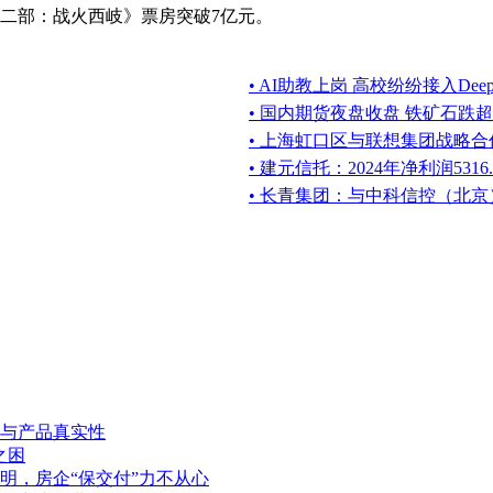
第二部：战火西岐》票房突破7亿元。
• AI助教上岗 高校纷纷接入DeepS
• 国内期货夜盘收盘 铁矿石跌超
• 上海虹口区与联想集团战略合作
• 建元信托：2024年净利润5316
• 长青集团：与中科信控（北
与产品真实性
之困
明，房企“保交付”力不从心