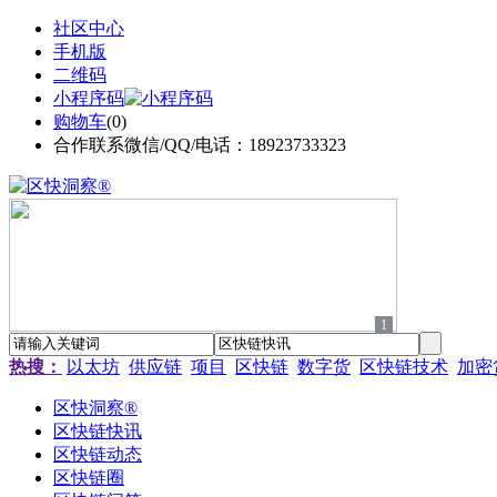
社区中心
手机版
二维码
小程序码
购物车
(
0
)
合作联系微信/QQ/电话：18923733323
1
热搜：
以太坊
供应链
项目
区快链
数字货
区快链技术
加密
区快洞察®
区快链快讯
区快链动态
区快链圈