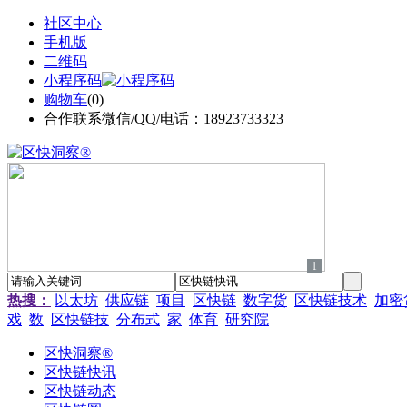
社区中心
手机版
二维码
小程序码
购物车
(
0
)
合作联系微信/QQ/电话：18923733323
1
热搜：
以太坊
供应链
项目
区快链
数字货
区快链技术
加密
戏
数
区快链技
分布式
家
体育
研究院
区快洞察®
区快链快讯
区快链动态