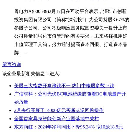
粤电力A(000539)2月17日在互动平台表示，深圳市创新
投资集团有限公司（简称“深创投”）为公司持股3.67%的
参股子公司。公司积极响应国务院国资委关于提升上市
公司质量和强化市值管理的有关要求，未来将择机用好
市值管理工具箱，努力通过提高资本回报、打造资本品
牌、...
留言咨询
该企业最新相关信息：
进入:
美股三大指数开盘涨跌不一 热门中概股多数下跌
广信材料：公司光伏BC电池绝缘胶随着BC电池量产开
始放量
2月央行开展了14000亿元买断式逆回购操作
全国首家具身智能创新产业园落地中关村
东方雨虹：2024年净利同比下降95.24% 拟10派18.5元