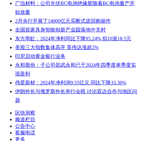
广信材料：公司光伏BC电池绝缘胶随着BC电池量产开
始放量
2月央行开展了14000亿元买断式逆回购操作
全国首家具身智能创新产业园落地中关村
东方雨虹：2024年净利同比下降95.24% 拟10派18.5元
美股三大指数集体高开 英伟达涨超2%
印尼启动黄金银行业务
永和股份：子公司邵武永和已于2024年四季度单季度实
现盈利
伟星新材：2024年净利润9.55亿元 同比下降33.36%
伊朗外长与俄罗斯外长举行会晤 讨论双边合作与地区问
题
区快洞察
频道栏目
公告中心
客服电话
更多