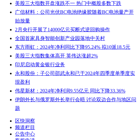
美股三大指数开盘涨跌不一 热门中概股多数下跌
广信材料：公司光伏BC电池绝缘胶随着BC电池量产开
始放量
2月央行开展了14000亿元买断式逆回购操作
全国首家具身智能创新产业园落地中关村
东方雨虹：2024年净利同比下降95.24% 拟10派18.5元
美股三大指数集体高开 英伟达涨超2%
印尼启动黄金银行业务
永和股份：子公司邵武永和已于2024年四季度单季度实
现盈利
伟星新材：2024年净利润9.55亿元 同比下降33.36%
伊朗外长与俄罗斯外长举行会晤 讨论双边合作与地区问
题
区快洞察
频道栏目
公告中心